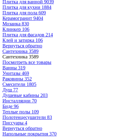
Плитка для ванной
9039
Плитка для кухни
1884
Плитка для пола
609
Керамогранит
9404
Мозаика
830
Клинкер
106
Плитка для фасадов
214
Клей и затирка
106
Вернуться обратно
Сантехника
3589
Сантехника
3589
Посмотреть все товары
Ванны
319
Унитазы
469
Раковины
352
Смесители
1805
Душ
77
Душевые кабины
203
Инсталляции
70
Биде
96
Теплые полы
109
Полотенцесушители
83
Писсуары
4
Вернуться обратно
Напольные покрытия
370