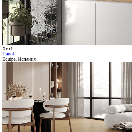
Хит!
Hanoi
Equipe, Испания