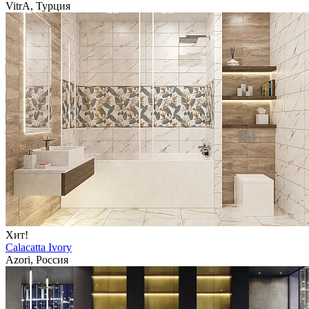
VitrA, Турция
Хит!
Calacatta Ivory
Azori, Россия