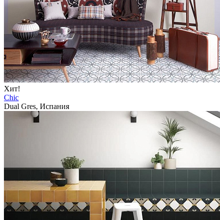
Хит!
Chic
Dual Gres, Испания