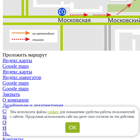
Проложить маршрут
Яндекс.карты
Google maps
Яндекс.карты
Яндекс.навигатор
Google maps
Google maps
Закрыть
О компании
Дизайнерам и архитекторам
Строительным организациям
Мы используем файлы
cookies
для повышения удобства работы пользователей
Бренды
с сайтом.
Продолжая использовать сайт вы даете свое согласие на эти действия.
Отзывы
ОК
Новости
Политика конфиденциальности
Контакты