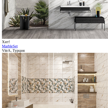
Хит!
MarbleSet
VitrA, Турция