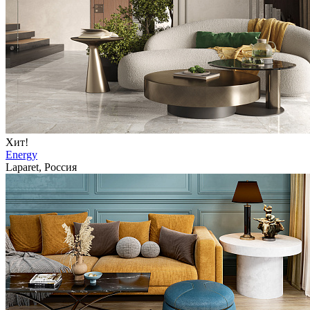
Хит!
Energy
Laparet, Россия