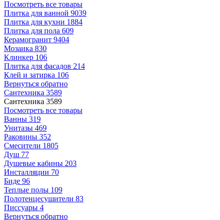
Посмотреть все товары
Плитка для ванной
9039
Плитка для кухни
1884
Плитка для пола
609
Керамогранит
9404
Мозаика
830
Клинкер
106
Плитка для фасадов
214
Клей и затирка
106
Вернуться обратно
Сантехника
3589
Сантехника
3589
Посмотреть все товары
Ванны
319
Унитазы
469
Раковины
352
Смесители
1805
Душ
77
Душевые кабины
203
Инсталляции
70
Биде
96
Теплые полы
109
Полотенцесушители
83
Писсуары
4
Вернуться обратно