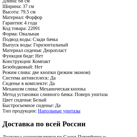
Длина:
68 см
Ширина:
37 см
Высота:
79.5 см
Материал:
Форфор
Гарантия:
4 года
Код товара:
22091
Форма:
Овальная
Подвод воды:
Сзади бачка
Выпуск воды:
Горизонтальный
Материал сиденья:
Дюропласт
Функция биде:
Нет
Конструкция:
Компакт
Безободковый:
Нет
Режим слива:
две кнопки (режим эконом)
Система антивсплеск:
Да
Сиденье в комплекте:
Да
Механизм слива:
Механическая кнопка
Метод установки сливного бачка:
Поверх унитаза
Цвет сиденья:
Белый
Быстросъемное сиденье:
Да
Тип продукции:
Напольные унитазы
Доставка по всей России
Доставка осуществляется по Санкт-Петербургу и