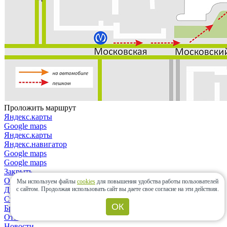
Проложить маршрут
Яндекс.карты
Google maps
Яндекс.карты
Яндекс.навигатор
Google maps
Google maps
Закрыть
О компании
Мы используем файлы
cookies
для повышения удобства работы пользователей
с сайтом.
Продолжая использовать сайт вы даете свое согласие на эти действия.
Дизайнерам и архитекторам
Строительным организациям
ОК
Бренды
Отзывы
Новости