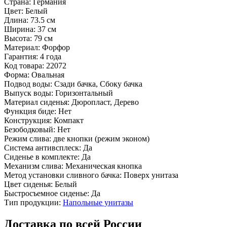
Страна:
Германия
Цвет:
Белый
Длина:
73.5 см
Ширина:
37 см
Высота:
79 см
Материал:
Форфор
Гарантия:
4 года
Код товара:
22072
Форма:
Овальная
Подвод воды:
Сзади бачка, Сбоку бачка
Выпуск воды:
Горизонтальный
Материал сиденья:
Дюропласт, Дерево
Функция биде:
Нет
Конструкция:
Компакт
Безободковый:
Нет
Режим слива:
две кнопки (режим эконом)
Система антивсплеск:
Да
Сиденье в комплекте:
Да
Механизм слива:
Механическая кнопка
Метод установки сливного бачка:
Поверх унитаза
Цвет сиденья:
Белый
Быстросъемное сиденье:
Да
Тип продукции:
Напольные унитазы
Доставка по всей России