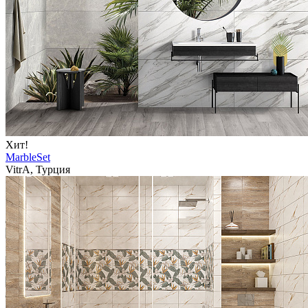
Хит!
MarbleSet
VitrA, Турция