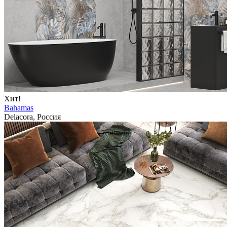
Хит!
Bahamas
Delacora, Россия