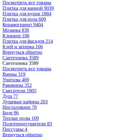
Посмотреть все товары
Плитка для ванной
9039
Плитка для кухни
1884
Плитка для пола
609
Керамогранит
9404
Мозаика
830
Клинкер
106
Плитка для фасадов
214
Клей и затирка
106
Вернуться обратно
Сантехника
3589
Сантехника
3589
Посмотреть все товары
Ванны
319
Унитазы
469
Раковины
352
Смесители
1805
Душ
77
Душевые кабины
203
Инсталляции
70
Биде
96
Теплые полы
109
Полотенцесушители
83
Писсуары
4
Вернуться обратно