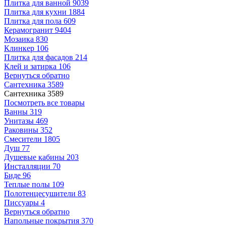
Плитка для ванной
9039
Плитка для кухни
1884
Плитка для пола
609
Керамогранит
9404
Мозаика
830
Клинкер
106
Плитка для фасадов
214
Клей и затирка
106
Вернуться обратно
Сантехника
3589
Сантехника
3589
Посмотреть все товары
Ванны
319
Унитазы
469
Раковины
352
Смесители
1805
Душ
77
Душевые кабины
203
Инсталляции
70
Биде
96
Теплые полы
109
Полотенцесушители
83
Писсуары
4
Вернуться обратно
Напольные покрытия
370