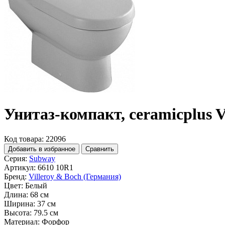
Унитаз-компакт, ceramicplus V
Код товара: 22096
Добавить в избранное
Сравнить
Серия:
Subway
Артикул:
6610 10R1
Бренд:
Villeroy & Boch (Германия)
Цвет:
Белый
Длина:
68 см
Ширина:
37 см
Высота:
79.5 см
Материал:
Форфор