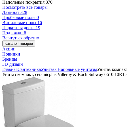
Напольные покрытия
370
Посмотреть все товары
Ламинат
328
Пробковые полы
0
Виниловые полы
16
Паркетная доска
19
Подложки
6
Вернуться обратно
Каталог товаров
Акции
Новинки
Бренды
3D-дизайн
Главная
Сантехника
Унитазы
Напольные унитазы
Унитаз-компакт,
Унитаз-компакт, ceramicplus Villeroy & Boch Subway 6610 10R1 a