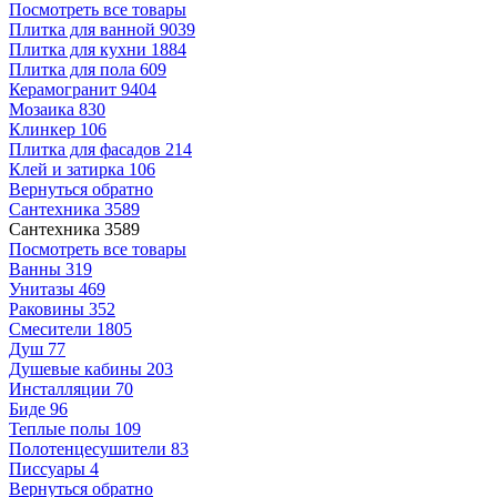
Посмотреть все товары
Плитка для ванной
9039
Плитка для кухни
1884
Плитка для пола
609
Керамогранит
9404
Мозаика
830
Клинкер
106
Плитка для фасадов
214
Клей и затирка
106
Вернуться обратно
Сантехника
3589
Сантехника
3589
Посмотреть все товары
Ванны
319
Унитазы
469
Раковины
352
Смесители
1805
Душ
77
Душевые кабины
203
Инсталляции
70
Биде
96
Теплые полы
109
Полотенцесушители
83
Писсуары
4
Вернуться обратно