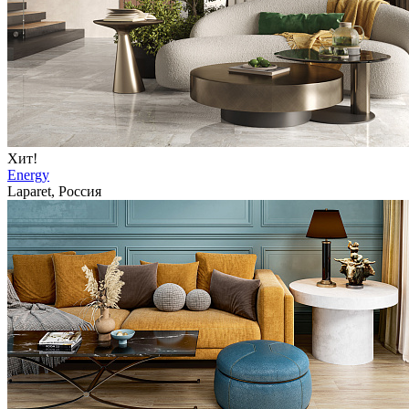
Хит!
Energy
Laparet, Россия