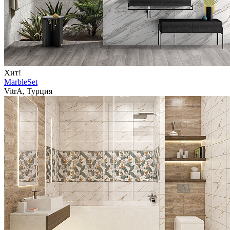
Хит!
MarbleSet
VitrA, Турция