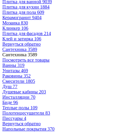
Плитка для ванной
9039
Плитка для кухни
1884
Плитка для пола
609
Керамогранит
9404
Мозаика
830
Клинкер
106
Плитка для фасадов
214
Клей и затирка
106
Вернуться обратно
Сантехника
3589
Сантехника
3589
Посмотреть все товары
Ванны
319
Унитазы
469
Раковины
352
Смесители
1805
Душ
77
Душевые кабины
203
Инсталляции
70
Биде
96
Теплые полы
109
Полотенцесушители
83
Писсуары
4
Вернуться обратно
Напольные покрытия
370