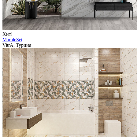
Хит!
MarbleSet
VitrA, Турция