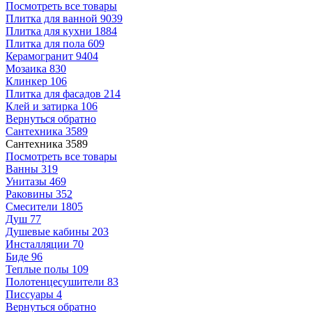
Посмотреть все товары
Плитка для ванной
9039
Плитка для кухни
1884
Плитка для пола
609
Керамогранит
9404
Мозаика
830
Клинкер
106
Плитка для фасадов
214
Клей и затирка
106
Вернуться обратно
Сантехника
3589
Сантехника
3589
Посмотреть все товары
Ванны
319
Унитазы
469
Раковины
352
Смесители
1805
Душ
77
Душевые кабины
203
Инсталляции
70
Биде
96
Теплые полы
109
Полотенцесушители
83
Писсуары
4
Вернуться обратно