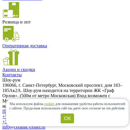
Розница и опт
Оперативная доставка
Акции и скидки
Контакты
Шоу-рум
196066, г. Санкт-Петербург, Московский проспект, дом 183–
185Ак2А. Шоу-рум находится на территории ЖК «Граф
Орлов». (500м от метро Московская) Вход возможен с
Московского проспекта и с Варшавской улицы. Заезд на
Мы используем файлы
cookies
для повышения удобства работы пользователей
машине только с Варшавской улицы.
с сайтом.
Продолжая использовать сайт вы даете свое согласие на эти действия.
Проложить маршрут
+7 (962) 343-21-12
ОК
+7 (812) 985-58-85
info@ceramic-center.ru