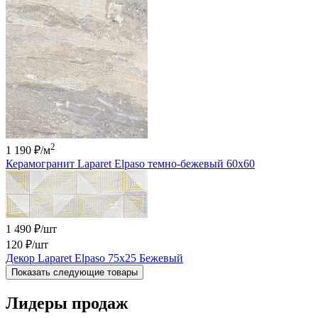
2
1 190 ₽
/м
Керамогранит Laparet Elpaso темно-бежевый 60x60
1 490 ₽/шт
120 ₽
/шт
Декор Laparet Elpaso 75x25 Бежевый
Показать следующие товары
Лидеры продаж