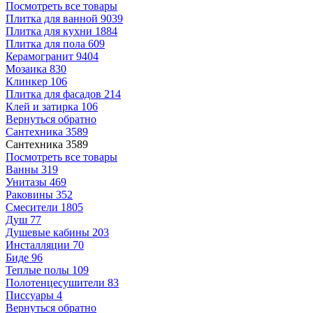
Посмотреть все товары
Плитка для ванной
9039
Плитка для кухни
1884
Плитка для пола
609
Керамогранит
9404
Мозаика
830
Клинкер
106
Плитка для фасадов
214
Клей и затирка
106
Вернуться обратно
Сантехника
3589
Сантехника
3589
Посмотреть все товары
Ванны
319
Унитазы
469
Раковины
352
Смесители
1805
Душ
77
Душевые кабины
203
Инсталляции
70
Биде
96
Теплые полы
109
Полотенцесушители
83
Писсуары
4
Вернуться обратно