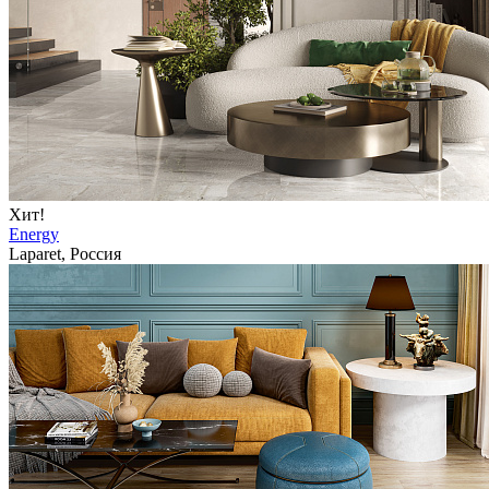
Хит!
Energy
Laparet, Россия