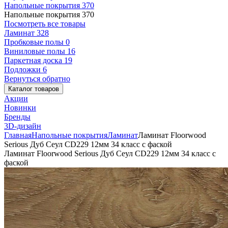
Напольные покрытия
370
Напольные покрытия
370
Посмотреть все товары
Ламинат
328
Пробковые полы
0
Виниловые полы
16
Паркетная доска
19
Подложки
6
Вернуться обратно
Каталог товаров
Акции
Новинки
Бренды
3D-дизайн
Главная
Напольные покрытия
Ламинат
Ламинат Floorwood
Serious Дуб Сеул CD229 12мм 34 класс с фаской
Ламинат Floorwood Serious Дуб Сеул CD229 12мм 34 класс с
фаской