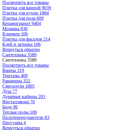
Посмотреть все товары
Плитка для ванной
9039
Плитка для кухни
1884
Плитка для пола
609
Керамогранит
9404
Мозаика
830
Клинкер
106
Плитка для фасадов
214
Клей и затирка
106
Вернуться обратно
Сантехника
3589
Сантехника
3589
Посмотреть все товары
Ванны
319
Унитазы
469
Раковины
352
Смесители
1805
Душ
77
Душевые кабины
203
Инсталляции
70
Биде
96
Теплые полы
109
Полотенцесушители
83
Писсуары
4
Вернуться обратно