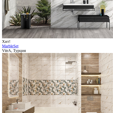
Хит!
MarbleSet
VitrA, Турция