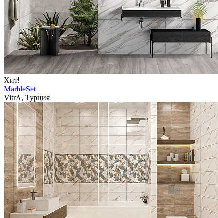
Хит!
MarbleSet
VitrA, Турция