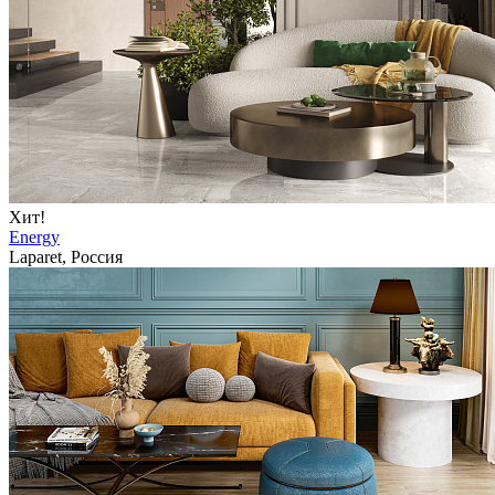
Хит!
Energy
Laparet, Россия