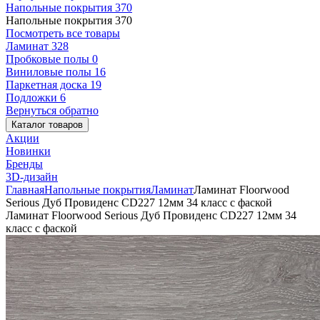
Напольные покрытия
370
Напольные покрытия
370
Посмотреть все товары
Ламинат
328
Пробковые полы
0
Виниловые полы
16
Паркетная доска
19
Подложки
6
Вернуться обратно
Каталог товаров
Акции
Новинки
Бренды
3D-дизайн
Главная
Напольные покрытия
Ламинат
Ламинат Floorwood
Serious Дуб Провиденс CD227 12мм 34 класс с фаской
Ламинат Floorwood Serious Дуб Провиденс CD227 12мм 34
класс с фаской