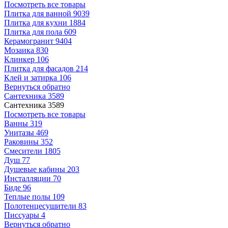
Посмотреть все товары
Плитка для ванной
9039
Плитка для кухни
1884
Плитка для пола
609
Керамогранит
9404
Мозаика
830
Клинкер
106
Плитка для фасадов
214
Клей и затирка
106
Вернуться обратно
Сантехника
3589
Сантехника
3589
Посмотреть все товары
Ванны
319
Унитазы
469
Раковины
352
Смесители
1805
Душ
77
Душевые кабины
203
Инсталляции
70
Биде
96
Теплые полы
109
Полотенцесушители
83
Писсуары
4
Вернуться обратно