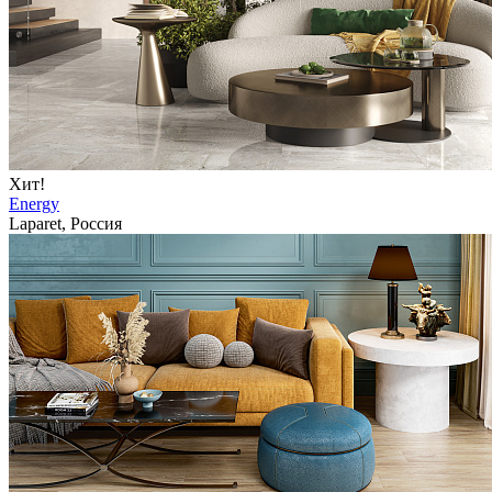
Хит!
Energy
Laparet, Россия