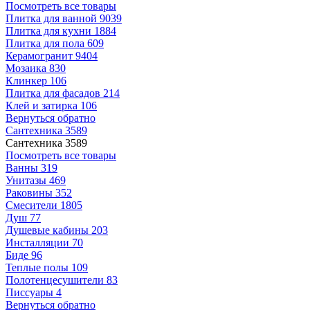
Посмотреть все товары
Плитка для ванной
9039
Плитка для кухни
1884
Плитка для пола
609
Керамогранит
9404
Мозаика
830
Клинкер
106
Плитка для фасадов
214
Клей и затирка
106
Вернуться обратно
Сантехника
3589
Сантехника
3589
Посмотреть все товары
Ванны
319
Унитазы
469
Раковины
352
Смесители
1805
Душ
77
Душевые кабины
203
Инсталляции
70
Биде
96
Теплые полы
109
Полотенцесушители
83
Писсуары
4
Вернуться обратно