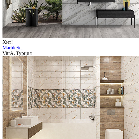
Хит!
MarbleSet
VitrA, Турция