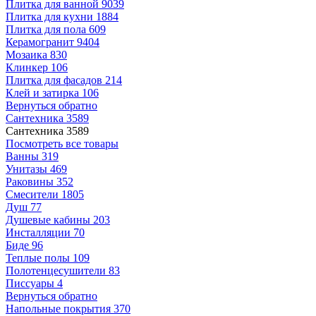
Плитка для ванной
9039
Плитка для кухни
1884
Плитка для пола
609
Керамогранит
9404
Мозаика
830
Клинкер
106
Плитка для фасадов
214
Клей и затирка
106
Вернуться обратно
Сантехника
3589
Сантехника
3589
Посмотреть все товары
Ванны
319
Унитазы
469
Раковины
352
Смесители
1805
Душ
77
Душевые кабины
203
Инсталляции
70
Биде
96
Теплые полы
109
Полотенцесушители
83
Писсуары
4
Вернуться обратно
Напольные покрытия
370