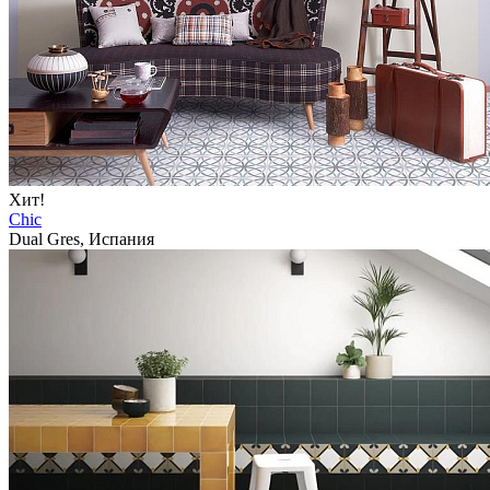
Хит!
Chic
Dual Gres, Испания