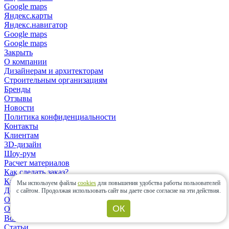
Google maps
Яндекс.карты
Яндекс.навигатор
Google maps
Google maps
Закрыть
О компании
Дизайнерам и архитекторам
Строительным организациям
Бренды
Отзывы
Новости
Политика конфиденциальности
Контакты
Клиентам
3D-дизайн
Шоу-рум
Расчет материалов
Как сделать заказ?
Как выбрать плитку?
Мы используем файлы
cookies
для повышения удобства работы пользователей
Доставка заказа
с сайтом.
Продолжая использовать сайт вы даете свое согласие на эти действия.
Оплата заказа
ОК
Оплата банковской картой онлайн
Возврат заказа
Статьи