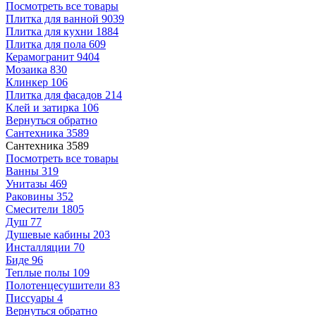
Посмотреть все товары
Плитка для ванной
9039
Плитка для кухни
1884
Плитка для пола
609
Керамогранит
9404
Мозаика
830
Клинкер
106
Плитка для фасадов
214
Клей и затирка
106
Вернуться обратно
Сантехника
3589
Сантехника
3589
Посмотреть все товары
Ванны
319
Унитазы
469
Раковины
352
Смесители
1805
Душ
77
Душевые кабины
203
Инсталляции
70
Биде
96
Теплые полы
109
Полотенцесушители
83
Писсуары
4
Вернуться обратно