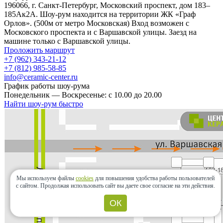
196066, г. Санкт-Петербург, Московский проспект, дом 183–
185Ак2А. Шоу-рум находится на территории ЖК «Граф
Орлов». (500м от метро Московская) Вход возможен с
Московского проспекта и с Варшавской улицы. Заезд на
машине только с Варшавской улицы.
Проложить маршрут
+7 (962) 343-21-12
+7 (812) 985-58-85
info@ceramic-center.ru
График работы шоу-рума
Понедельник — Воскресенье: с 10.00 до 20.00
Найти шоу-рум быстро
Мы используем файлы
cookies
для повышения удобства работы пользователей
с сайтом.
Продолжая использовать сайт вы даете свое согласие на эти действия.
ОК