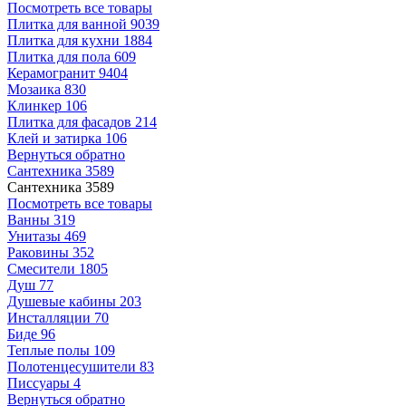
Посмотреть все товары
Плитка для ванной
9039
Плитка для кухни
1884
Плитка для пола
609
Керамогранит
9404
Мозаика
830
Клинкер
106
Плитка для фасадов
214
Клей и затирка
106
Вернуться обратно
Сантехника
3589
Сантехника
3589
Посмотреть все товары
Ванны
319
Унитазы
469
Раковины
352
Смесители
1805
Душ
77
Душевые кабины
203
Инсталляции
70
Биде
96
Теплые полы
109
Полотенцесушители
83
Писсуары
4
Вернуться обратно