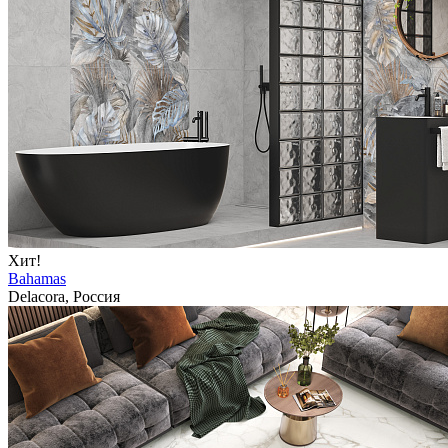
Хит!
Bahamas
Delacora, Россия