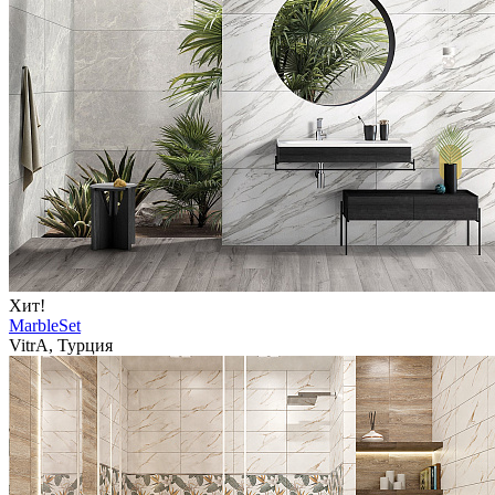
Хит!
MarbleSet
VitrA, Турция