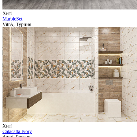
Хит!
MarbleSet
VitrA, Турция
Хит!
Calacatta Ivory
Azori, Россия