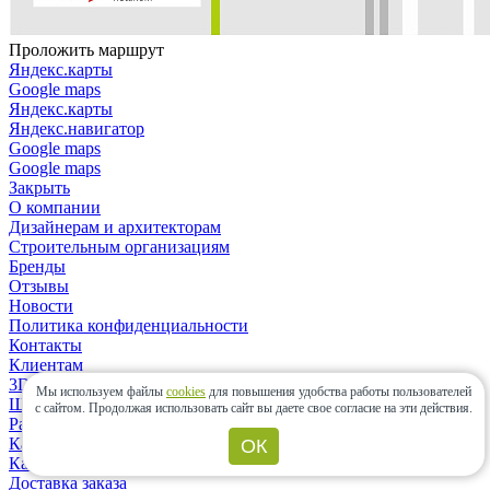
Проложить маршрут
Яндекс.карты
Google maps
Яндекс.карты
Яндекс.навигатор
Google maps
Google maps
Закрыть
О компании
Дизайнерам и архитекторам
Строительным организациям
Бренды
Отзывы
Новости
Политика конфиденциальности
Контакты
Клиентам
3D-дизайн
Мы используем файлы
cookies
для повышения удобства работы пользователей
Шоу-рум
с сайтом.
Продолжая использовать сайт вы даете свое согласие на эти действия.
Расчет материалов
Как сделать заказ?
ОК
Как выбрать плитку?
Доставка заказа