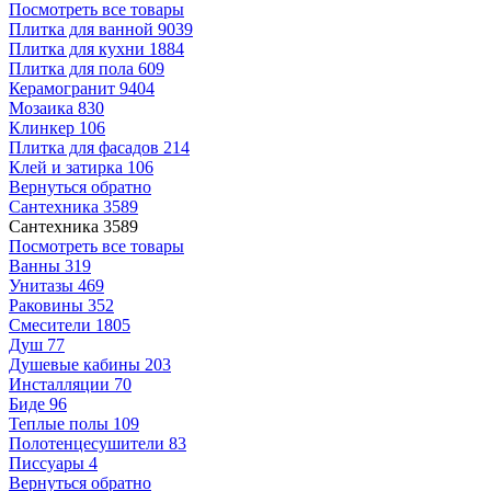
Посмотреть все товары
Плитка для ванной
9039
Плитка для кухни
1884
Плитка для пола
609
Керамогранит
9404
Мозаика
830
Клинкер
106
Плитка для фасадов
214
Клей и затирка
106
Вернуться обратно
Сантехника
3589
Сантехника
3589
Посмотреть все товары
Ванны
319
Унитазы
469
Раковины
352
Смесители
1805
Душ
77
Душевые кабины
203
Инсталляции
70
Биде
96
Теплые полы
109
Полотенцесушители
83
Писсуары
4
Вернуться обратно