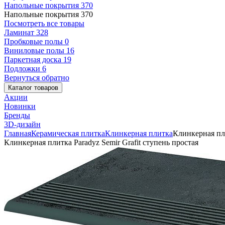
Напольные покрытия
370
Напольные покрытия
370
Посмотреть все товары
Ламинат
328
Пробковые полы
0
Виниловые полы
16
Паркетная доска
19
Подложки
6
Вернуться обратно
Каталог товаров
Акции
Новинки
Бренды
3D-дизайн
Главная
Керамическая плитка
Клинкерная плитка
Клинкерная пли
Клинкерная плитка Paradyz Semir Grafit ступень простая