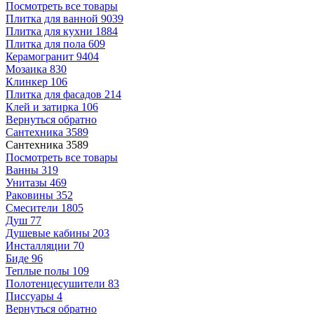
Посмотреть все товары
Плитка для ванной
9039
Плитка для кухни
1884
Плитка для пола
609
Керамогранит
9404
Мозаика
830
Клинкер
106
Плитка для фасадов
214
Клей и затирка
106
Вернуться обратно
Сантехника
3589
Сантехника
3589
Посмотреть все товары
Ванны
319
Унитазы
469
Раковины
352
Смесители
1805
Душ
77
Душевые кабины
203
Инсталляции
70
Биде
96
Теплые полы
109
Полотенцесушители
83
Писсуары
4
Вернуться обратно