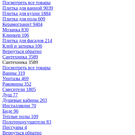
Посмотреть все товары
Плитка для ванной
9039
Плитка для кухни
1884
Плитка для пола
609
Керамогранит
9404
Мозаика
830
Клинкер
106
Плитка для фасадов
214
Клей и затирка
106
Вернуться обратно
Сантехника
3589
Сантехника
3589
Посмотреть все товары
Ванны
319
Унитазы
469
Раковины
352
Смесители
1805
Душ
77
Душевые кабины
203
Инсталляции
70
Биде
96
Теплые полы
109
Полотенцесушители
83
Писсуары
4
Вернуться обратно