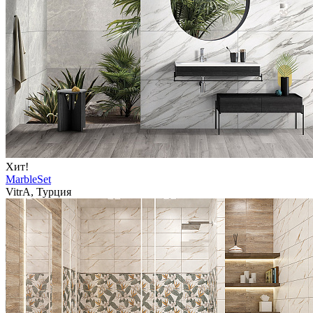
Хит!
MarbleSet
VitrA, Турция