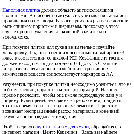
Напольная плитка
должна обладать антискользящими
свойствами. Это особенно актуально, учитывая возможность
проливания на пол воды. В то же время покрытие не должно
быть слишком пористым и шершавым, поскольку в этом
случае процесс удаления загрязнений значительно
усложняется.
При покупке плитки для кухни внимательно изучайте
маркировку. Так, по степени износостойкости выбирайте 3
класс в соответствии со шкалой PEI. Коэффициент трения
должен находиться в диапазоне от 0,4 до 0,75. О защите
покрытия от негативного воздействия агрессивных
химических веществ свидетельствует маркировка АА.
Разумеется, при покупке плитки необходимо убедиться, что на
ней нет трещин, царапин, сколов, деформаций. Наконец,
нужно проследить, чтобы она имела подходящую длину и
ширину. Если пренебречь данным требованием, придется
тратить время и силы на подгонку элементов. При этом
возникает неоправданный расход материала, а конечный
результат не оправдывает ожидания.
Чтобы недорого
купить плитку для кухни
, обращайтесь в
интернет-магазин «Центр Керамики». Здесь вы найдете