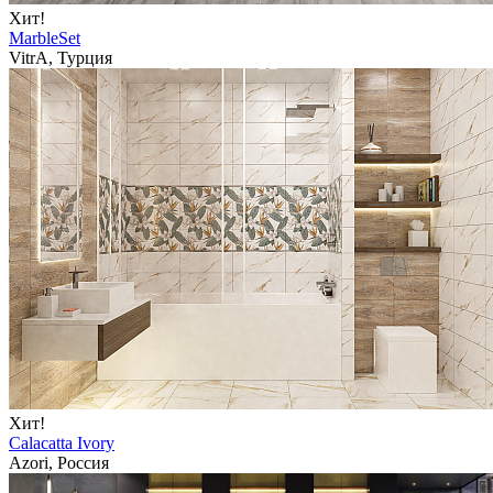
Хит!
MarbleSet
VitrA, Турция
Хит!
Calacatta Ivory
Azori, Россия