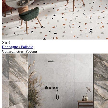
Хит!
Палладио / Palladio
ColiseumGres, Россия