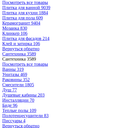
Посмотреть все товары
Плитка для ванной
9039
Плитка для кухни
1884
Плитка для пола
609
Керамогранит
9404
Мозаика
830
Клинкер
106
Плитка для фасадов
214
Клей и затирка
106
Вернуться обратно
Сантехника
3589
Сантехника
3589
Посмотреть все товары
Ванны
319
Унитазы
469
Раковины
352
Смесители
1805
Душ
77
Душевые кабины
203
Инсталляции
70
Биде
96
Теплые полы
109
Полотенцесушители
83
Писсуары
4
Вернуться обратно