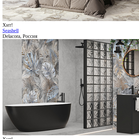
Хит!
Seashell
Delacora, Россия