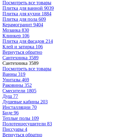
Посмотреть все товары
Плитка для ванной
9039
Плитка для кухни
1884
Плитка для пола
609
Керамогранит
9404
Мозаика
830
Клинкер
106
Плитка для фасадов
214
Клей и затирка
106
Вернуться обратно
Сантехника
3589
Сантехника
3589
Посмотреть все товары
Ванны
319
Унитазы
469
Раковины
352
Смесители
1805
Душ
77
Душевые кабины
203
Инсталляции
70
Биде
96
Теплые полы
109
Полотенцесушители
83
Писсуары
4
Вернуться обратно