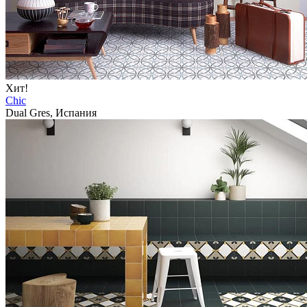
Хит!
Chic
Dual Gres, Испания