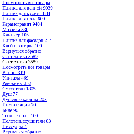
Посмотреть все товары
Плитка для ванной
9039
Плитка для кухни
1884
Плитка для пола
609
Керамогранит
9404
Мозаика
830
Клинкер
106
Плитка для фасадов
214
Клей и затирка
106
Вернуться обратно
Сантехника
3589
Сантехника
3589
Посмотреть все товары
Ванны
319
Унитазы
469
Раковины
352
Смесители
1805
Душ
77
Душевые кабины
203
Инсталляции
70
Биде
96
Теплые полы
109
Полотенцесушители
83
Писсуары
4
Вернуться обратно