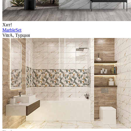
Хит!
MarbleSet
VitrA, Турция