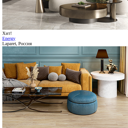
Хит!
Energy
Laparet, Россия