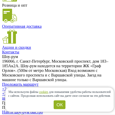
Розница и опт
Оперативная доставка
Акции и скидки
Контакты
Шоу-рум
196066, г. Санкт-Петербург, Московский проспект, дом 183–
185Ак2А. Шоу-рум находится на территории ЖК «Граф
Орлов». (500м от метро Московская) Вход возможен с
Московского проспекта и с Варшавской улицы. Заезд на
машине только с Варшавской улицы.
Проложить маршрут
+7 (962) 343-21-12
Мы используем файлы
cookies
для повышения удобства работы пользователей
+7 (812) 985-58-85
с сайтом.
Продолжая использовать сайт вы даете свое согласие на эти действия.
info@ceramic-center.ru
График работы шоу-рума
ОК
Понедельник — Воскресенье: с 10.00 до 20.00
Найти шоу-рум быстро