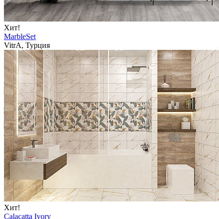
Хит!
MarbleSet
VitrA, Турция
Хит!
Calacatta Ivory