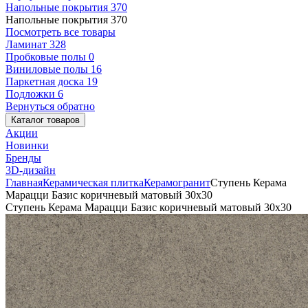
Напольные покрытия
370
Напольные покрытия
370
Посмотреть все товары
Ламинат
328
Пробковые полы
0
Виниловые полы
16
Паркетная доска
19
Подложки
6
Вернуться обратно
Каталог товаров
Акции
Новинки
Бренды
3D-дизайн
Главная
Керамическая плитка
Керамогранит
Ступень Керама
Марацци Базис коричневый матовый 30x30
Ступень Керама Марацци Базис коричневый матовый 30x30