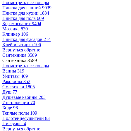
Посмотреть все товары
Плитка для ванной
9039
Плитка для кухни
1884
Плитка для пола
609
Керамогранит
9404
Мозаика
830
Клинкер
106
Плитка для фасадов
214
Клей и затирка
106
Вернуться обратно
Сантехника
3589
Сантехника
3589
Посмотреть все товары
Ванны
319
Унитазы
469
Раковины
352
Смесители
1805
Душ
77
Душевые кабины
203
Инсталляции
70
Биде
96
Теплые полы
109
Полотенцесушители
83
Писсуары
4
Вернуться обратно