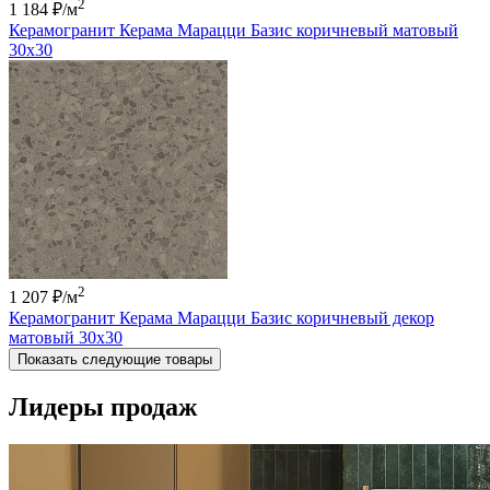
2
1 184 ₽
/м
Керамогранит Керама Марацци Базис коричневый матовый
30x30
2
1 207 ₽
/м
Керамогранит Керама Марацци Базис коричневый декор
матовый 30x30
Показать следующие товары
Лидеры продаж