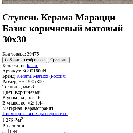
Ступень Керама Марацци
Базис коричневый матовый
30x30
Код товара: 39475
Добавить в избранное
Сравнить
Коллекция:
Базис
Артикул:
SG901600N
Бренд:
Kerama Marazzi (Россия)
Размер, мм:
300x300
Толщина, мм:
8
Цвет:
Коричневый
В упаковке, шт:
16
В упаковке, м2:
1.44
Материал:
Керамогранит
Посмотреть все характеристики
2
1 276 ₽
/м
В наличии