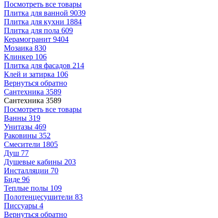
Посмотреть все товары
Плитка для ванной
9039
Плитка для кухни
1884
Плитка для пола
609
Керамогранит
9404
Мозаика
830
Клинкер
106
Плитка для фасадов
214
Клей и затирка
106
Вернуться обратно
Сантехника
3589
Сантехника
3589
Посмотреть все товары
Ванны
319
Унитазы
469
Раковины
352
Смесители
1805
Душ
77
Душевые кабины
203
Инсталляции
70
Биде
96
Теплые полы
109
Полотенцесушители
83
Писсуары
4
Вернуться обратно