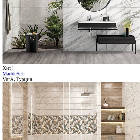
Хит!
MarbleSet
VitrA, Турция