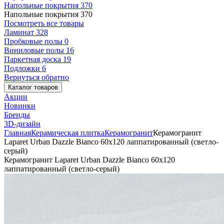
Напольные покрытия
370
Напольные покрытия
370
Посмотреть все товары
Ламинат
328
Пробковые полы
0
Виниловые полы
16
Паркетная доска
19
Подложки
6
Вернуться обратно
Каталог товаров
Акции
Новинки
Бренды
3D-дизайн
Главная
Керамическая плитка
Керамогранит
Керамогранит
Laparet Urban Dazzle Bianco 60x120 лаппатированный (светло-
серый)
Керамогранит Laparet Urban Dazzle Bianco 60x120
лаппатированный (светло-серый)