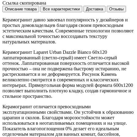
Ссылка скопирована
Описание товара
Все характеристики
Доставка
Отзывы
Керамогранит давно завоевал популярность у дизайнеров и
простых домовладельцев благодаря своим превосходным
эстетическим качествам. Современные технологии позволяют
с максимальной точностью воссоздавать текстуру
натуральных материалов.
Керамогранит Laparet Urban Dazzle Bianco 60x120
лаппатированный (светло-серый) имеет
Светло-серый
оттенок. Лаппатированная поверхность отличается высокой
прочностью – она не подвержена быстрому истиранию, не
растрескивается и не деформируется. Рисунок
Камень
великолепно смотрится в современных и классических
интерьерах. Прямоугольная форма модулей формата
600x1200
позволяет выполнить плотную кладку, создав гармоничное и
стильное пространство.
Керамогранит отличается превосходными
эксплуатационными свойствами. Он устойчив к образованию
царапин и сколов. Благодаря морозостойкости может
использоваться в неотапливаемых помещениях и на улице.
Показатель влагопоглощения 0% делает его идеальным
отделочным материалом для ванных комнат, бассейнов,