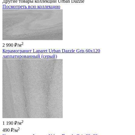
Другие товары коллекции Urban Dazzle
Посмотреть всю коллекцию
2
2 990 ₽
/м
Керамогранит Laparet Urban Dazzle Gris 60x120
лаппатированный (серый)
2
1 190 ₽/м
2
490 ₽
/м