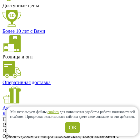
Доступные цены
Более 10 лет с Вами
Розница и опт
Оперативная доставка
Акции и скидки
Мы используем файлы
cookies
для повышения удобства работы пользователей
Контакты
с сайтом.
Продолжая использовать сайт вы даете свое согласие на эти действия.
Шоу-рум
196066, г. Санкт-Петербург, Московский проспект, дом 183–
ОК
185Ак2А. Шоу-рум находится на территории ЖК «Граф
Орлов». (500м от метро Московская) Вход возможен с