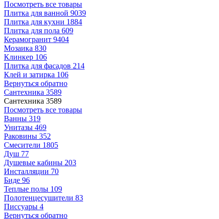
Посмотреть все товары
Плитка для ванной
9039
Плитка для кухни
1884
Плитка для пола
609
Керамогранит
9404
Мозаика
830
Клинкер
106
Плитка для фасадов
214
Клей и затирка
106
Вернуться обратно
Сантехника
3589
Сантехника
3589
Посмотреть все товары
Ванны
319
Унитазы
469
Раковины
352
Смесители
1805
Душ
77
Душевые кабины
203
Инсталляции
70
Биде
96
Теплые полы
109
Полотенцесушители
83
Писсуары
4
Вернуться обратно