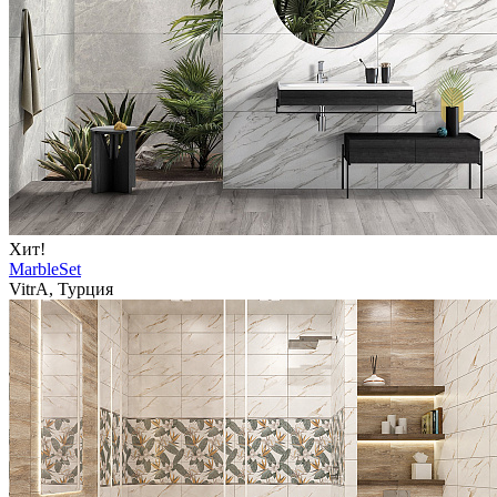
Хит!
MarbleSet
VitrA, Турция