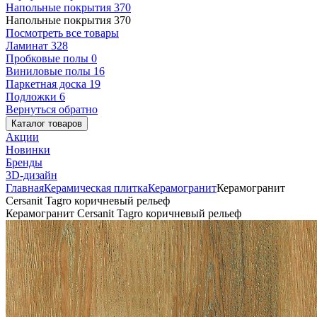
Напольные покрытия
370
Напольные покрытия
370
Посмотреть все товары
Ламинат
328
Пробковые полы
0
Виниловые полы
16
Паркетная доска
19
Подложки
6
Вернуться обратно
Каталог товаров
Акции
Новинки
Бренды
3D-дизайн
Главная
Керамическая плитка
Керамогранит
Керамогранит
Cersanit Tagro коричневый рельеф
Керамогранит Cersanit Tagro коричневый рельеф