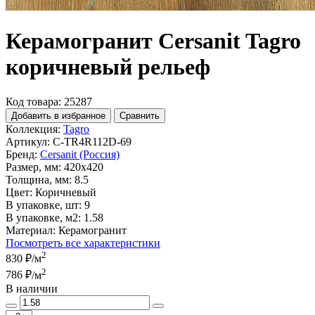
Керамогранит Cersanit Tagro
коричневый рельеф
Код товара: 25287
Добавить в избранное
Сравнить
Коллекция:
Tagro
Артикул:
C-TR4R112D-69
Бренд:
Cersanit (Россия)
Размер, мм:
420x420
Толщина, мм:
8.5
Цвет:
Коричневый
В упаковке, шт:
9
В упаковке, м2:
1.58
Материал:
Керамогранит
Посмотреть все характеристики
2
830 ₽
/м
2
786 ₽
/м
В наличии