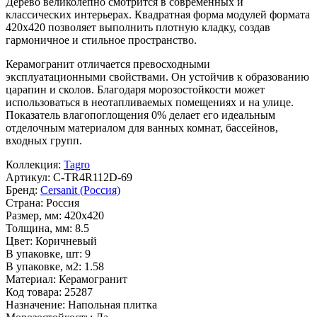
Дерево
великолепно смотрится в современных и
классических интерьерах. Квадратная форма модулей формата
420x420
позволяет выполнить плотную кладку, создав
гармоничное и стильное пространство.
Керамогранит отличается превосходными
эксплуатационными свойствами. Он устойчив к образованию
царапин и сколов. Благодаря морозостойкости может
использоваться в неотапливаемых помещениях и на улице.
Показатель влагопоглощения 0% делает его идеальным
отделочным материалом для ванных комнат, бассейнов,
входных групп.
Коллекция:
Tagro
Артикул:
C-TR4R112D-69
Бренд:
Cersanit (Россия)
Страна:
Россия
Размер, мм:
420x420
Толщина, мм:
8.5
Цвет:
Коричневый
В упаковке, шт:
9
В упаковке, м2:
1.58
Материал:
Керамогранит
Код товара:
25287
Назначение:
Напольная плитка