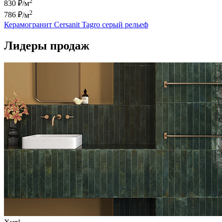
2
830 ₽/м
2
786 ₽
/м
Керамогранит Cersanit Tagro серый рельеф
Лидеры продаж