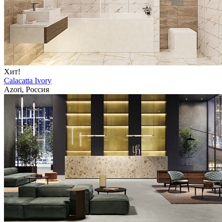
Хит!
Calacatta Ivory
Azori, Россия