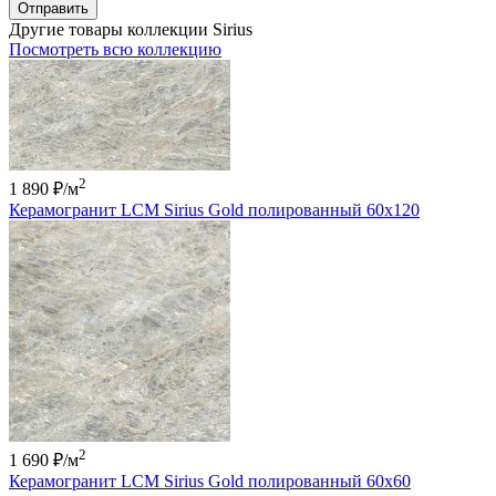
Отправить
Другие товары коллекции Sirius
Посмотреть всю коллекцию
2
1 890 ₽
/м
Керамогранит LCM Sirius Gold полированный 60x120
2
1 690 ₽
/м
Керамогранит LCM Sirius Gold полированный 60x60