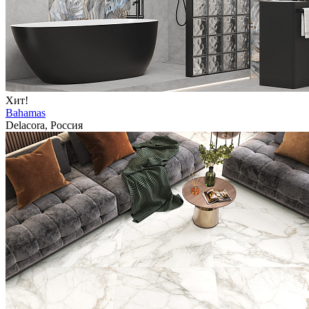
Хит!
Bahamas
Delacora, Россия