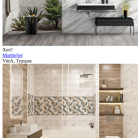
Хит!
MarbleSet
VitrA, Турция