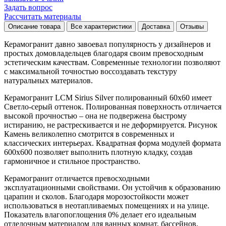
Задать вопрос
Рассчитать материалы
Описание товара
Все характеристики
Доставка
Отзывы
Керамогранит давно завоевал популярность у дизайнеров и
простых домовладельцев благодаря своим превосходным
эстетическим качествам. Современные технологии позволяют
с максимальной точностью воссоздавать текстуру
натуральных материалов.
Керамогранит LCM Sirius Silver полированный 60x60 имеет
Светло-серый
оттенок. Полированная поверхность отличается
высокой прочностью – она не подвержена быстрому
истиранию, не растрескивается и не деформируется. Рисунок
Камень
великолепно смотрится в современных и
классических интерьерах. Квадратная форма модулей формата
600x600
позволяет выполнить плотную кладку, создав
гармоничное и стильное пространство.
Керамогранит отличается превосходными
эксплуатационными свойствами. Он устойчив к образованию
царапин и сколов. Благодаря морозостойкости может
использоваться в неотапливаемых помещениях и на улице.
Показатель влагопоглощения 0% делает его идеальным
отделочным материалом для ванных комнат, бассейнов,