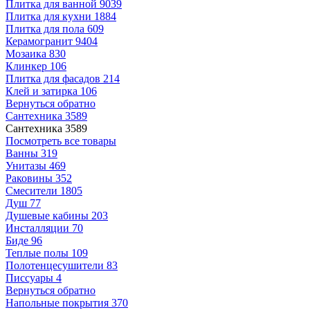
Плитка для ванной
9039
Плитка для кухни
1884
Плитка для пола
609
Керамогранит
9404
Мозаика
830
Клинкер
106
Плитка для фасадов
214
Клей и затирка
106
Вернуться обратно
Сантехника
3589
Сантехника
3589
Посмотреть все товары
Ванны
319
Унитазы
469
Раковины
352
Смесители
1805
Душ
77
Душевые кабины
203
Инсталляции
70
Биде
96
Теплые полы
109
Полотенцесушители
83
Писсуары
4
Вернуться обратно
Напольные покрытия
370