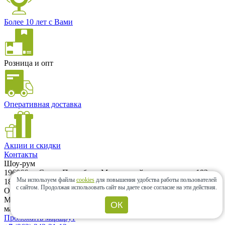
Более 10 лет с Вами
Розница и опт
Оперативная доставка
Акции и скидки
Контакты
Шоу-рум
196066, г. Санкт-Петербург, Московский проспект, дом 183–
Мы используем файлы
cookies
для повышения удобства работы пользователей
185Ак2А. Шоу-рум находится на территории ЖК «Граф
с сайтом.
Продолжая использовать сайт вы даете свое согласие на эти действия.
Орлов». (500м от метро Московская) Вход возможен с
Московского проспекта и с Варшавской улицы. Заезд на
ОК
машине только с Варшавской улицы.
Проложить маршрут