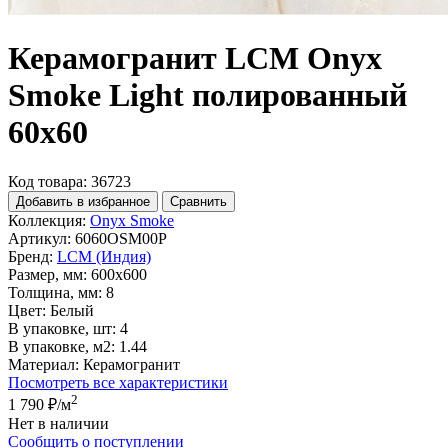
Керамогранит LCM Onyx
Smoke Light полированный
60x60
Код товара: 36723
Добавить в избранное
Сравнить
Коллекция:
Onyx Smoke
Артикул:
6060OSM00P
Бренд:
LCM (Индия)
Размер, мм:
600x600
Толщина, мм:
8
Цвет:
Белый
В упаковке, шт:
4
В упаковке, м2:
1.44
Материал:
Керамогранит
Посмотреть все характеристики
2
1 790 ₽
/м
Нет в наличии
Сообщить о поступлении