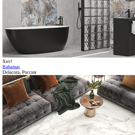
Хит!
Bahamas
Delacora, Россия