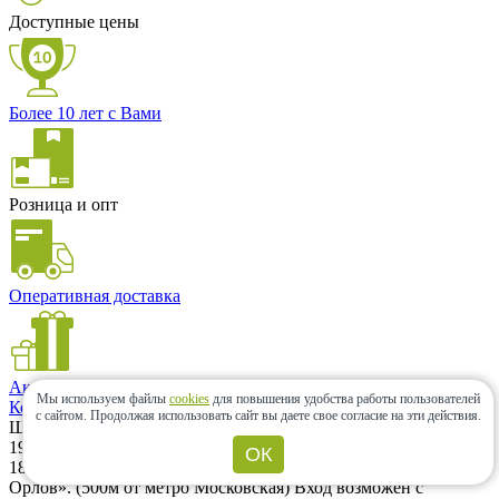
Доступные цены
Более 10 лет с Вами
Розница и опт
Оперативная доставка
Акции и скидки
Мы используем файлы
cookies
для повышения удобства работы пользователей
Контакты
с сайтом.
Продолжая использовать сайт вы даете свое согласие на эти действия.
Шоу-рум
196066, г. Санкт-Петербург, Московский проспект, дом 183–
ОК
185Ак2А. Шоу-рум находится на территории ЖК «Граф
Орлов». (500м от метро Московская) Вход возможен с