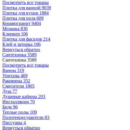
Посмотреть все товары
Плитка для ванной
9039
Плитка для кухни
1884
Плитка для пола
609
Керамогранит
9404
Мозаика
830
Клинкер
106
Плитка для фасадов
214
Клей и затирка
106
Вернуться обратно
Сантехника
3589
Сантехника
3589
Посмотреть все товары
Ванны
319
Унитазы
469
Раковины
352
Смесители
1805
Душ
77
Душевые кабины
203
Инсталляции
70
Биде
96
Теплые полы
109
Полотенцесушители
83
Писсуары
4
Вернуться обратно