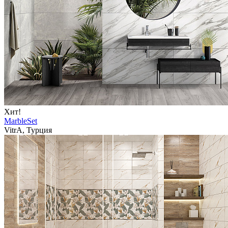
Хит!
MarbleSet
VitrA, Турция