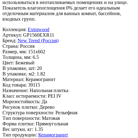
использоваться в неотапливаемых помещениях и на улице.
Показатель влагопоглощения 0% делает его идеальным
отделочным материалом для ванных комнат, бассейнов,
входных групп.
Коллекция:
Extrawood
Артикул:
GP1560EXR11
Бренд:
New Trend (Россия)
Страна:
Россия
Размер, мм:
151x602
Толщина, мм:
6.5
Цвет:
Бежевый
В упаковке, шт:
20
В упаковке, м2:
1.82
Материал:
Керамогранит
Код товара:
39115
Назначение:
Напольная плитка
Класс истираемости:
PEI IV
Морозостойкость:
Да
Рисунок плитки:
Дерево
Структура поверхности:
Рельефная
Тип поверхности:
Матовая
Форма плитки:
Прямоугольная
Вес штуки, кг:
1.35
Тип продукции:
Керамогранит