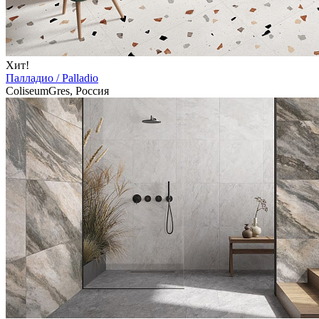
Хит!
Палладио / Palladio
ColiseumGres, Россия