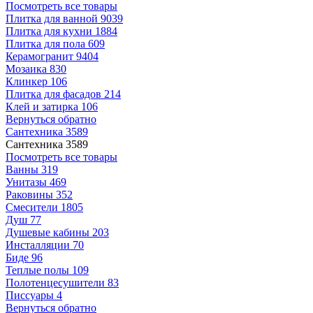
Посмотреть все товары
Плитка для ванной
9039
Плитка для кухни
1884
Плитка для пола
609
Керамогранит
9404
Мозаика
830
Клинкер
106
Плитка для фасадов
214
Клей и затирка
106
Вернуться обратно
Сантехника
3589
Сантехника
3589
Посмотреть все товары
Ванны
319
Унитазы
469
Раковины
352
Смесители
1805
Душ
77
Душевые кабины
203
Инсталляции
70
Биде
96
Теплые полы
109
Полотенцесушители
83
Писсуары
4
Вернуться обратно