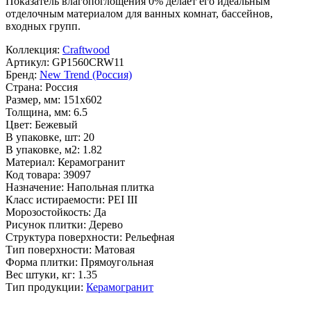
Показатель влагопоглощения 0% делает его идеальным
отделочным материалом для ванных комнат, бассейнов,
входных групп.
Коллекция:
Craftwood
Артикул:
GP1560CRW11
Бренд:
New Trend (Россия)
Страна:
Россия
Размер, мм:
151x602
Толщина, мм:
6.5
Цвет:
Бежевый
В упаковке, шт:
20
В упаковке, м2:
1.82
Материал:
Керамогранит
Код товара:
39097
Назначение:
Напольная плитка
Класс истираемости:
PEI III
Морозостойкость:
Да
Рисунок плитки:
Дерево
Структура поверхности:
Рельефная
Тип поверхности:
Матовая
Форма плитки:
Прямоугольная
Вес штуки, кг:
1.35
Тип продукции:
Керамогранит