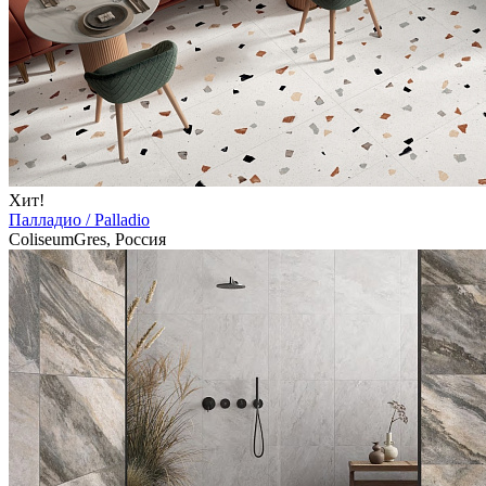
Хит!
Палладио / Palladio
ColiseumGres, Россия