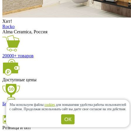
Хит!
Rocko
Alma Ceramica, Россия
20000+ товаров
Доступные цены
Более 10 лет с Вами
Мы используем файлы
cookies
для повышения удобства работы пользователей
с сайтом.
Продолжая использовать сайт вы даете свое согласие на эти действия.
ОК
Розница и опт