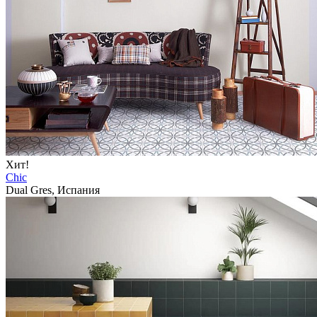
Хит!
Chic
Dual Gres, Испания