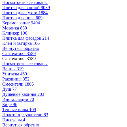
Посмотреть все товары
Плитка для ванной
9039
Плитка для кухни
1884
Плитка для пола
609
Керамогранит
9404
Мозаика
830
Клинкер
106
Плитка для фасадов
214
Клей и затирка
106
Вернуться обратно
Сантехника
3589
Сантехника
3589
Посмотреть все товары
Ванны
319
Унитазы
469
Раковины
352
Смесители
1805
Душ
77
Душевые кабины
203
Инсталляции
70
Биде
96
Теплые полы
109
Полотенцесушители
83
Писсуары
4
Вернуться обратно