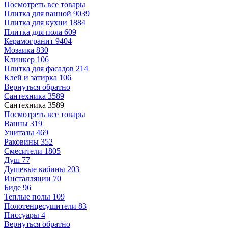
Посмотреть все товары
Плитка для ванной
9039
Плитка для кухни
1884
Плитка для пола
609
Керамогранит
9404
Мозаика
830
Клинкер
106
Плитка для фасадов
214
Клей и затирка
106
Вернуться обратно
Сантехника
3589
Сантехника
3589
Посмотреть все товары
Ванны
319
Унитазы
469
Раковины
352
Смесители
1805
Душ
77
Душевые кабины
203
Инсталляции
70
Биде
96
Теплые полы
109
Полотенцесушители
83
Писсуары
4
Вернуться обратно