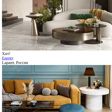
Хит!
Energy
Laparet, Россия