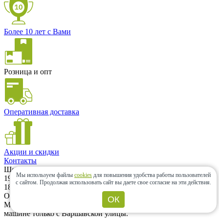
Более 10 лет с Вами
Розница и опт
Оперативная доставка
Акции и скидки
Контакты
Шоу-рум
Мы используем файлы
cookies
для повышения удобства работы пользователей
196066, г. Санкт-Петербург, Московский проспект, дом 183–
с сайтом.
Продолжая использовать сайт вы даете свое согласие на эти действия.
185Ак2А. Шоу-рум находится на территории ЖК «Граф
Орлов». (500м от метро Московская) Вход возможен с
ОК
Московского проспекта и с Варшавской улицы. Заезд на
машине только с Варшавской улицы.