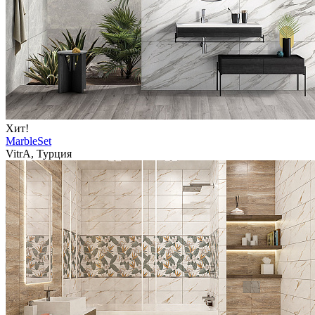
Хит!
MarbleSet
VitrA, Турция