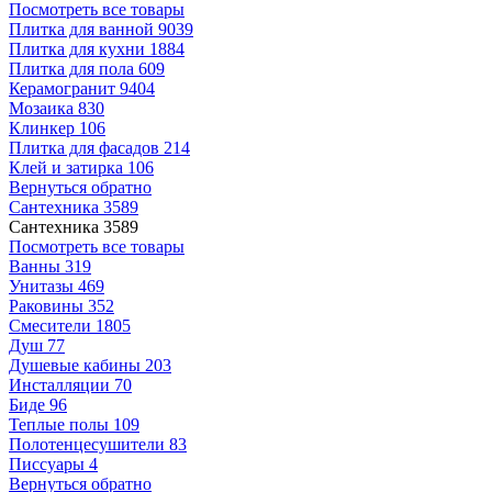
Посмотреть все товары
Плитка для ванной
9039
Плитка для кухни
1884
Плитка для пола
609
Керамогранит
9404
Мозаика
830
Клинкер
106
Плитка для фасадов
214
Клей и затирка
106
Вернуться обратно
Сантехника
3589
Сантехника
3589
Посмотреть все товары
Ванны
319
Унитазы
469
Раковины
352
Смесители
1805
Душ
77
Душевые кабины
203
Инсталляции
70
Биде
96
Теплые полы
109
Полотенцесушители
83
Писсуары
4
Вернуться обратно