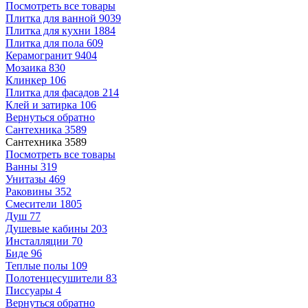
Посмотреть все товары
Плитка для ванной
9039
Плитка для кухни
1884
Плитка для пола
609
Керамогранит
9404
Мозаика
830
Клинкер
106
Плитка для фасадов
214
Клей и затирка
106
Вернуться обратно
Сантехника
3589
Сантехника
3589
Посмотреть все товары
Ванны
319
Унитазы
469
Раковины
352
Смесители
1805
Душ
77
Душевые кабины
203
Инсталляции
70
Биде
96
Теплые полы
109
Полотенцесушители
83
Писсуары
4
Вернуться обратно