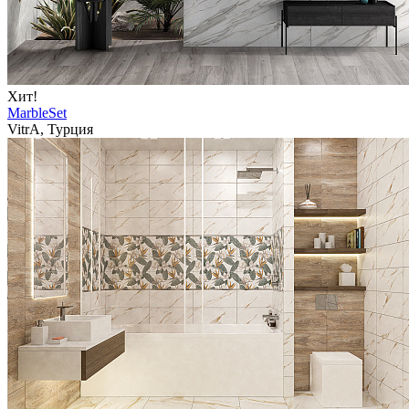
Хит!
MarbleSet
VitrA, Турция