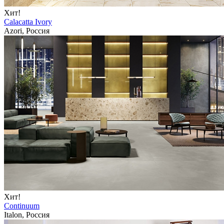
Хит!
Calacatta Ivory
Azori, Россия
Хит!
Continuum
Italon, Россия