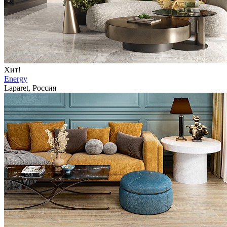
Хит!
Energy
Laparet, Россия