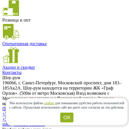
Розница и опт
Оперативная доставка
Акции и скидки
Контакты
Шоу-рум
196066, г. Санкт-Петербург, Московский проспект, дом 183–
185Ак2А. Шоу-рум находится на территории ЖК «Граф
Орлов». (500м от метро Московская) Вход возможен с
Московского проспекта и с Варшавской улицы. Заезд на
машине только с Варшавской улицы.
Мы используем файлы
cookies
для повышения удобства работы пользователей
с сайтом.
Продолжая использовать сайт вы даете свое согласие на эти действия.
Проложить маршрут
+7 (962) 343-21-12
ОК
+7 (812) 985-58-85
info@ceramic-center.ru