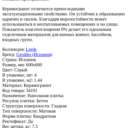
Керамогранит отличается превосходными
эксплуатационными свойствами. Он устойчив к образованию
царапин и сколов. Благодаря морозостойкости может
использоваться в неотапливаемых помещениях и на улице.
Показатель влагопоглощения 0% делает его идеальным
отделочным материалом для ванных комнат, бассейнов,
входных групп.
Коллекция:
Leeds
Бренд:
Geotiles (Испания)
Страна:
Испания
Размер, мм:
600x600
Цвет:
Серый
В упаковке, шт:
4
В упаковке, м2:
1.44
Материал:
Керамогранит
Код товара:
34101
Назначение:
Напольная плитка
Рисунок плитки:
Бетон
Структура поверхности:
Гладкая
Тип поверхности:
Матовая
Форма плитки:
Квадратная
Ректификат:
Да
Вес штуки, кг:
7.5