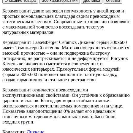
Описание товара
Все характеристики
Доставка
Отзывы
Керамогранит давно завоевал популярность у дизайнеров и
простых домовладельцев благодаря своим превосходным
эстетическим качествам. Современные технологии позволяют
с максимальной точностью воссоздавать текстуру
натуральных материалов.
Керамогранит Lasselsberger Ceramics Диккенс серый 300x600
имеет
Темно-серый
оттенок. Матовая поверхность отличается
высокой прочностью – она не подвержена быстрому
истиранию, не растрескивается и не деформируется. Рисунок
Камень
великолепно смотрится в современных и
классических интерьерах. Прямоугольная форма модулей
формата
300x600
позволяет выполнить плотную кладку,
создав гармоничное и стильное пространство.
Керамогранит отличается превосходными
эксплуатационными свойствами. Он устойчив к образованию
царапин и сколов. Благодаря морозостойкости может
использоваться в неотапливаемых помещениях и на улице.
Показатель влагопоглощения 0% делает его идеальным
отделочным материалом для ванных комнат, бассейнов,
входных групп.
Коллекция:
Диккенс