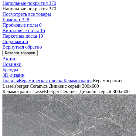
Напольные покрытия
370
Напольные покрытия
370
Посмотреть все товары
Ламинат
328
Пробковые полы
0
Виниловые полы
16
Паркетная доска
19
Подложки
6
Вернуться обратно
Каталог товаров
Акции
Новинки
Бренды
3D-дизайн
Главная
Керамическая плитка
Керамогранит
Керамогранит
Lasselsberger Ceramics Диккенс серый 300x600
Керамогранит Lasselsberger Ceramics Диккенс серый 300x600