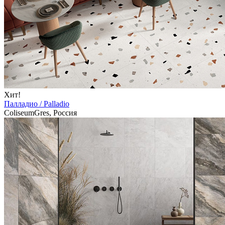
Хит!
Палладио / Palladio
ColiseumGres, Россия