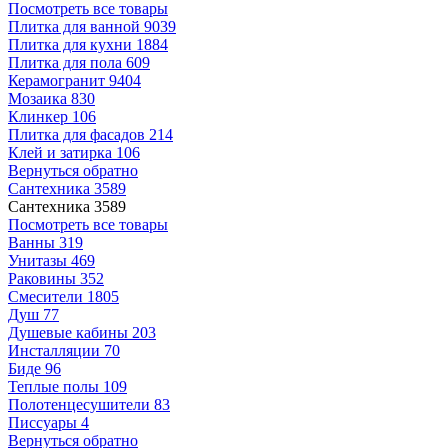
Посмотреть все товары
Плитка для ванной
9039
Плитка для кухни
1884
Плитка для пола
609
Керамогранит
9404
Мозаика
830
Клинкер
106
Плитка для фасадов
214
Клей и затирка
106
Вернуться обратно
Сантехника
3589
Сантехника
3589
Посмотреть все товары
Ванны
319
Унитазы
469
Раковины
352
Смесители
1805
Душ
77
Душевые кабины
203
Инсталляции
70
Биде
96
Теплые полы
109
Полотенцесушители
83
Писсуары
4
Вернуться обратно