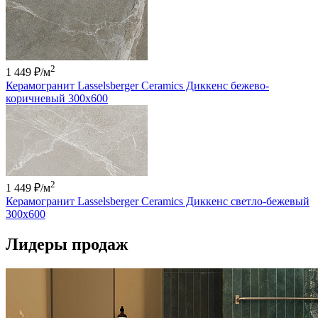
2
1 449 ₽
/м
Керамогранит Lasselsberger Ceramics Диккенс бежево-
коричневый 300x600
2
1 449 ₽
/м
Керамогранит Lasselsberger Ceramics Диккенс светло-бежевый
300x600
Лидеры продаж