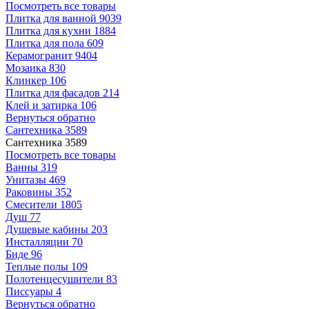
Посмотреть все товары
Плитка для ванной
9039
Плитка для кухни
1884
Плитка для пола
609
Керамогранит
9404
Мозаика
830
Клинкер
106
Плитка для фасадов
214
Клей и затирка
106
Вернуться обратно
Сантехника
3589
Сантехника
3589
Посмотреть все товары
Ванны
319
Унитазы
469
Раковины
352
Смесители
1805
Душ
77
Душевые кабины
203
Инсталляции
70
Биде
96
Теплые полы
109
Полотенцесушители
83
Писсуары
4
Вернуться обратно