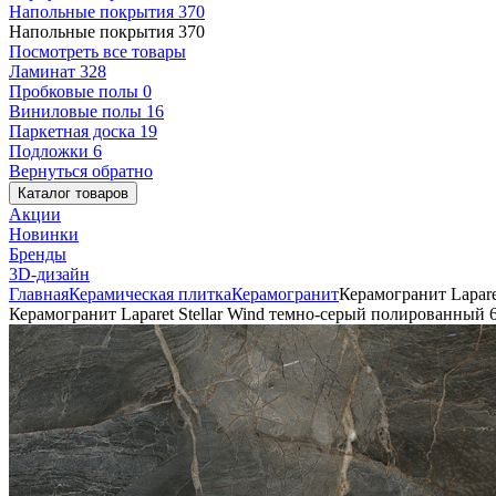
Напольные покрытия
370
Напольные покрытия
370
Посмотреть все товары
Ламинат
328
Пробковые полы
0
Виниловые полы
16
Паркетная доска
19
Подложки
6
Вернуться обратно
Каталог товаров
Акции
Новинки
Бренды
3D-дизайн
Главная
Керамическая плитка
Керамогранит
Керамогранит Lapare
Керамогранит Laparet Stellar Wind темно-серый полированный 