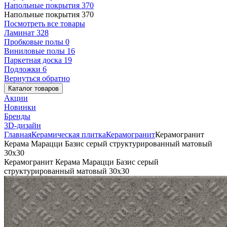
Напольные покрытия
370
Напольные покрытия
370
Посмотреть все товары
Ламинат
328
Пробковые полы
0
Виниловые полы
16
Паркетная доска
19
Подложки
6
Вернуться обратно
Каталог товаров
Акции
Новинки
Бренды
3D-дизайн
Главная
Керамическая плитка
Керамогранит
Керамогранит
Керама Марацци Базис серый структурированный матовый
30x30
Керамогранит Керама Марацци Базис серый
структурированный матовый 30x30