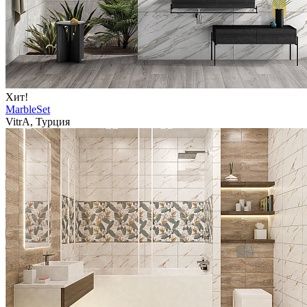
Хит!
MarbleSet
VitrA, Турция