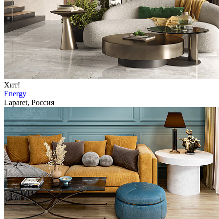
Хит!
Energy
Laparet, Россия