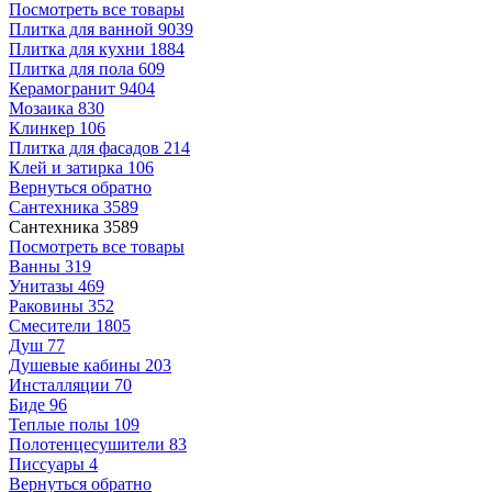
Посмотреть все товары
Плитка для ванной
9039
Плитка для кухни
1884
Плитка для пола
609
Керамогранит
9404
Мозаика
830
Клинкер
106
Плитка для фасадов
214
Клей и затирка
106
Вернуться обратно
Сантехника
3589
Сантехника
3589
Посмотреть все товары
Ванны
319
Унитазы
469
Раковины
352
Смесители
1805
Душ
77
Душевые кабины
203
Инсталляции
70
Биде
96
Теплые полы
109
Полотенцесушители
83
Писсуары
4
Вернуться обратно