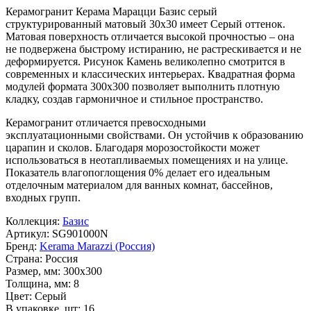
Керамогранит Керама Марацци Базис серый
структурированный матовый 30x30 имеет
Серый
оттенок.
Матовая поверхность отличается высокой прочностью – она
не подвержена быстрому истиранию, не растрескивается и не
деформируется. Рисунок
Камень
великолепно смотрится в
современных и классических интерьерах. Квадратная форма
модулей формата
300x300
позволяет выполнить плотную
кладку, создав гармоничное и стильное пространство.
Керамогранит отличается превосходными
эксплуатационными свойствами. Он устойчив к образованию
царапин и сколов. Благодаря морозостойкости может
использоваться в неотапливаемых помещениях и на улице.
Показатель влагопоглощения 0% делает его идеальным
отделочным материалом для ванных комнат, бассейнов,
входных групп.
Коллекция:
Базис
Артикул:
SG901000N
Бренд:
Kerama Marazzi (Россия)
Страна:
Россия
Размер, мм:
300x300
Толщина, мм:
8
Цвет:
Серый
В упаковке, шт:
16