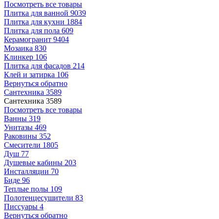
Посмотреть все товары
Плитка для ванной
9039
Плитка для кухни
1884
Плитка для пола
609
Керамогранит
9404
Мозаика
830
Клинкер
106
Плитка для фасадов
214
Клей и затирка
106
Вернуться обратно
Сантехника
3589
Сантехника
3589
Посмотреть все товары
Ванны
319
Унитазы
469
Раковины
352
Смесители
1805
Душ
77
Душевые кабины
203
Инсталляции
70
Биде
96
Теплые полы
109
Полотенцесушители
83
Писсуары
4
Вернуться обратно