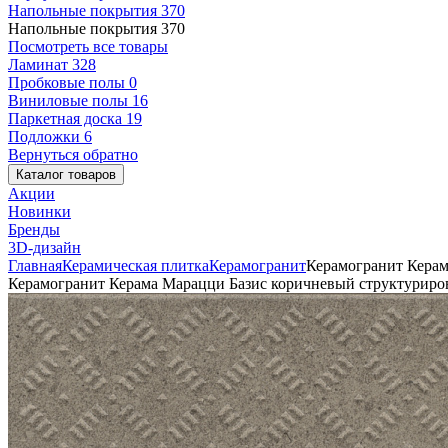
Напольные покрытия
370
Напольные покрытия
370
Посмотреть все товары
Ламинат
328
Пробковые полы
0
Виниловые полы
16
Паркетная доска
19
Подложки
6
Вернуться обратно
Каталог товаров
Акции
Новинки
Бренды
3D-дизайн
Главная
Керамическая плитка
Керамогранит
Керамогранит Керам
Керамогранит Керама Марацци Базис коричневый структурир