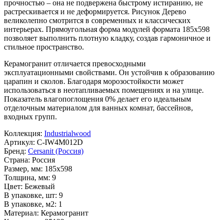
прочностью – она не подвержена быстрому истиранию, не
растрескивается и не деформируется. Рисунок
Дерево
великолепно смотрится в современных и классических
интерьерах. Прямоугольная форма модулей формата
185x598
позволяет выполнить плотную кладку, создав гармоничное и
стильное пространство.
Керамогранит отличается превосходными
эксплуатационными свойствами. Он устойчив к образованию
царапин и сколов. Благодаря морозостойкости может
использоваться в неотапливаемых помещениях и на улице.
Показатель влагопоглощения 0% делает его идеальным
отделочным материалом для ванных комнат, бассейнов,
входных групп.
Коллекция:
Industrialwood
Артикул:
C-IW4M012D
Бренд:
Cersanit (Россия)
Страна:
Россия
Размер, мм:
185x598
Толщина, мм:
9
Цвет:
Бежевый
В упаковке, шт:
9
В упаковке, м2:
1
Материал:
Керамогранит