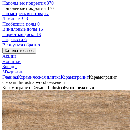
Напольные покрытия
370
Напольные покрытия
370
Посмотреть все товары
Ламинат
328
Пробковые полы
0
Виниловые полы
16
Паркетная доска
19
Подложки
6
Вернуться обратно
Каталог товаров
Акции
Новинки
Бренды
3D-дизайн
Главная
Керамическая плитка
Керамогранит
Керамогранит
Cersanit Industrialwood бежевый
Керамогранит Cersanit Industrialwood бежевый