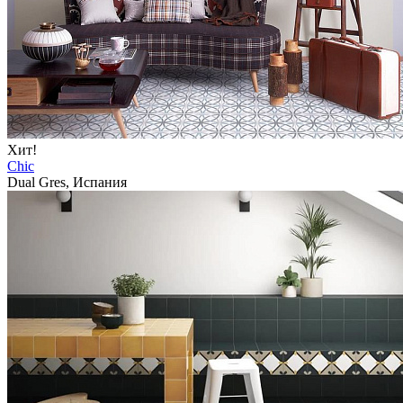
Хит!
Chic
Dual Gres, Испания