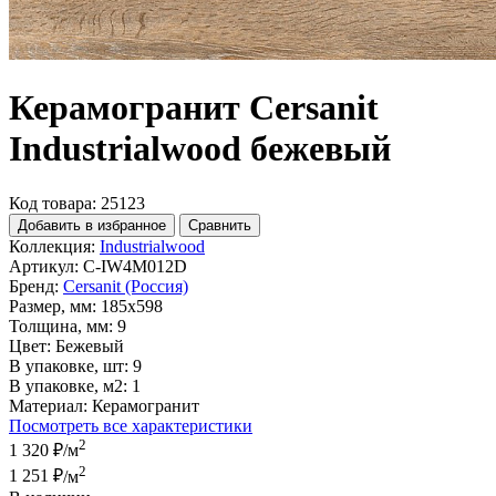
Керамогранит Cersanit
Industrialwood бежевый
Код товара: 25123
Добавить в избранное
Сравнить
Коллекция:
Industrialwood
Артикул:
C-IW4M012D
Бренд:
Cersanit (Россия)
Размер, мм:
185x598
Толщина, мм:
9
Цвет:
Бежевый
В упаковке, шт:
9
В упаковке, м2:
1
Материал:
Керамогранит
Посмотреть все характеристики
2
1 320 ₽
/м
2
1 251 ₽
/м