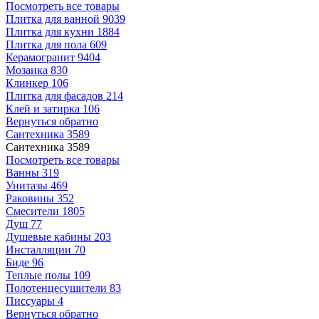
Посмотреть все товары
Плитка для ванной
9039
Плитка для кухни
1884
Плитка для пола
609
Керамогранит
9404
Мозаика
830
Клинкер
106
Плитка для фасадов
214
Клей и затирка
106
Вернуться обратно
Сантехника
3589
Сантехника
3589
Посмотреть все товары
Ванны
319
Унитазы
469
Раковины
352
Смесители
1805
Душ
77
Душевые кабины
203
Инсталляции
70
Биде
96
Теплые полы
109
Полотенцесушители
83
Писсуары
4
Вернуться обратно