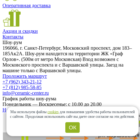
Оперативная доставка
Акции и скидки
Контакты
Шоу-рум
196066, г. Санкт-Петербург, Московский проспект, дом 183–
185Ак2А. Шоу-рум находится на территории ЖК «Граф
Орлов». (500м от метро Московская) Вход возможен с
Московского проспекта и с Варшавской улицы. Заезд на
машине только с Варшавской улицы.
Проложить маршрут
+7 (962) 343-21-12
+7 (812) 985-58-85
info@ceramic-center.ru
График работы шоу-рума
Понедельник — Воскресенье: с 10.00 до 20.00
Найти шоу-рум быстро
Мы используем файлы
cookies
для повышения удобства работы пользователей
с сайтом.
Продолжая использовать сайт вы даете свое согласие на эти действия.
ОК