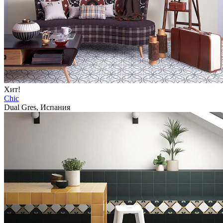
Хит!
Chic
Dual Gres, Испания