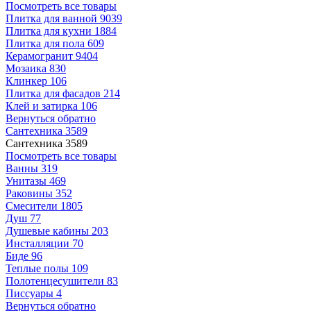
Посмотреть все товары
Плитка для ванной
9039
Плитка для кухни
1884
Плитка для пола
609
Керамогранит
9404
Мозаика
830
Клинкер
106
Плитка для фасадов
214
Клей и затирка
106
Вернуться обратно
Сантехника
3589
Сантехника
3589
Посмотреть все товары
Ванны
319
Унитазы
469
Раковины
352
Смесители
1805
Душ
77
Душевые кабины
203
Инсталляции
70
Биде
96
Теплые полы
109
Полотенцесушители
83
Писсуары
4
Вернуться обратно