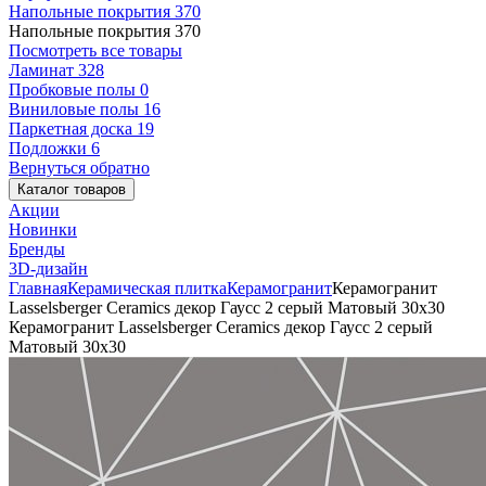
Напольные покрытия
370
Напольные покрытия
370
Посмотреть все товары
Ламинат
328
Пробковые полы
0
Виниловые полы
16
Паркетная доска
19
Подложки
6
Вернуться обратно
Каталог товаров
Акции
Новинки
Бренды
3D-дизайн
Главная
Керамическая плитка
Керамогранит
Керамогранит
Lasselsberger Ceramics декор Гаусс 2 серый Матовый 30x30
Керамогранит Lasselsberger Ceramics декор Гаусс 2 серый
Матовый 30x30