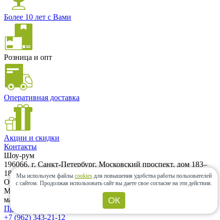
Более 10 лет с Вами
Розница и опт
Оперативная доставка
Акции и скидки
Контакты
Шоу-рум
196066, г. Санкт-Петербург, Московский проспект, дом 183–
185Ак2А. Шоу-рум находится на территории ЖК «Граф
Мы используем файлы
cookies
для повышения удобства работы пользователей
Орлов». (500м от метро Московская) Вход возможен с
с сайтом.
Продолжая использовать сайт вы даете свое согласие на эти действия.
Московского проспекта и с Варшавской улицы. Заезд на
машине только с Варшавской улицы.
ОК
Проложить маршрут
+7 (962) 343-21-12