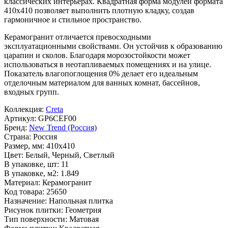
классических интерьерах. Квадратная форма модулей формата
410x410
позволяет выполнить плотную кладку, создав
гармоничное и стильное пространство.
Керамогранит отличается превосходными
эксплуатационными свойствами. Он устойчив к образованию
царапин и сколов. Благодаря морозостойкости может
использоваться в неотапливаемых помещениях и на улице.
Показатель влагопоглощения 0% делает его идеальным
отделочным материалом для ванных комнат, бассейнов,
входных групп.
Коллекция:
Creta
Артикул:
GP6CEF00
Бренд:
New Trend (Россия)
Страна:
Россия
Размер, мм:
410x410
Цвет:
Белый, Черный, Светлый
В упаковке, шт:
11
В упаковке, м2:
1.849
Материал:
Керамогранит
Код товара:
25650
Назначение:
Напольная плитка
Рисунок плитки:
Геометрия
Тип поверхности:
Матовая