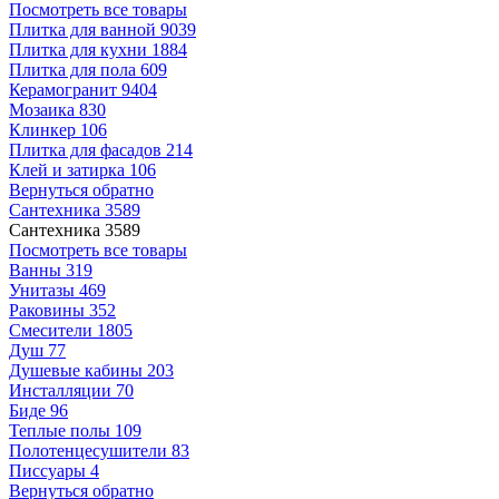
Посмотреть все товары
Плитка для ванной
9039
Плитка для кухни
1884
Плитка для пола
609
Керамогранит
9404
Мозаика
830
Клинкер
106
Плитка для фасадов
214
Клей и затирка
106
Вернуться обратно
Сантехника
3589
Сантехника
3589
Посмотреть все товары
Ванны
319
Унитазы
469
Раковины
352
Смесители
1805
Душ
77
Душевые кабины
203
Инсталляции
70
Биде
96
Теплые полы
109
Полотенцесушители
83
Писсуары
4
Вернуться обратно