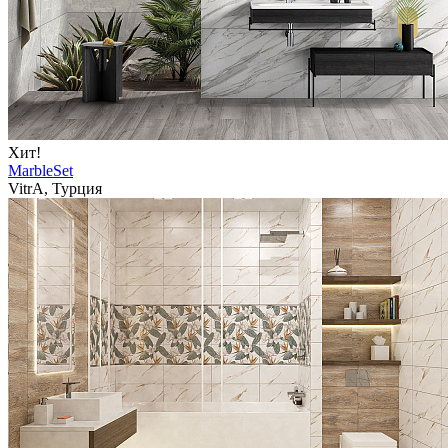
Хит!
MarbleSet
VitrA, Турция