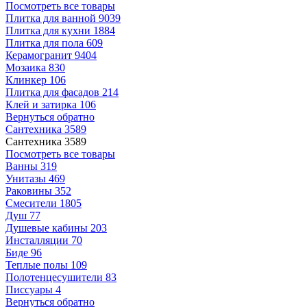
Посмотреть все товары
Плитка для ванной
9039
Плитка для кухни
1884
Плитка для пола
609
Керамогранит
9404
Мозаика
830
Клинкер
106
Плитка для фасадов
214
Клей и затирка
106
Вернуться обратно
Сантехника
3589
Сантехника
3589
Посмотреть все товары
Ванны
319
Унитазы
469
Раковины
352
Смесители
1805
Душ
77
Душевые кабины
203
Инсталляции
70
Биде
96
Теплые полы
109
Полотенцесушители
83
Писсуары
4
Вернуться обратно