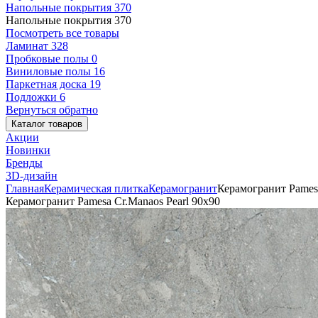
Напольные покрытия
370
Напольные покрытия
370
Посмотреть все товары
Ламинат
328
Пробковые полы
0
Виниловые полы
16
Паркетная доска
19
Подложки
6
Вернуться обратно
Каталог товаров
Акции
Новинки
Бренды
3D-дизайн
Главная
Керамическая плитка
Керамогранит
Керамогранит Pamesa
Керамогранит Pamesa Cr.Manaos Pearl 90x90