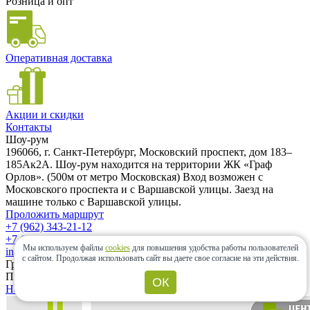
Розница и опт
Оперативная доставка
Акции и скидки
Контакты
Шоу-рум
196066, г. Санкт-Петербург, Московский проспект, дом 183–
185Ак2А. Шоу-рум находится на территории ЖК «Граф
Орлов». (500м от метро Московская) Вход возможен с
Московского проспекта и с Варшавской улицы. Заезд на
машине только с Варшавской улицы.
Проложить маршрут
+7 (962) 343-21-12
+7 (812) 985-58-85
Мы используем файлы
cookies
для повышения удобства работы пользователей
info@ceramic-center.ru
с сайтом.
Продолжая использовать сайт вы даете свое согласие на эти действия.
График работы шоу-рума
Понедельник — Воскресенье: с 10.00 до 20.00
ОК
Найти шоу-рум быстро