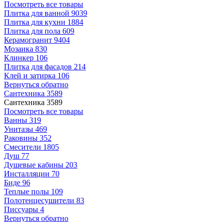
Посмотреть все товары
Плитка для ванной
9039
Плитка для кухни
1884
Плитка для пола
609
Керамогранит
9404
Мозаика
830
Клинкер
106
Плитка для фасадов
214
Клей и затирка
106
Вернуться обратно
Сантехника
3589
Сантехника
3589
Посмотреть все товары
Ванны
319
Унитазы
469
Раковины
352
Смесители
1805
Душ
77
Душевые кабины
203
Инсталляции
70
Биде
96
Теплые полы
109
Полотенцесушители
83
Писсуары
4
Вернуться обратно