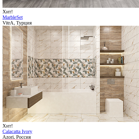
Хит!
MarbleSet
VitrA, Турция
Хит!
Calacatta Ivory
Azori, Россия