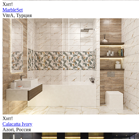
Хит!
MarbleSet
VitrA, Турция
Хит!
Calacatta Ivory
Azori, Россия