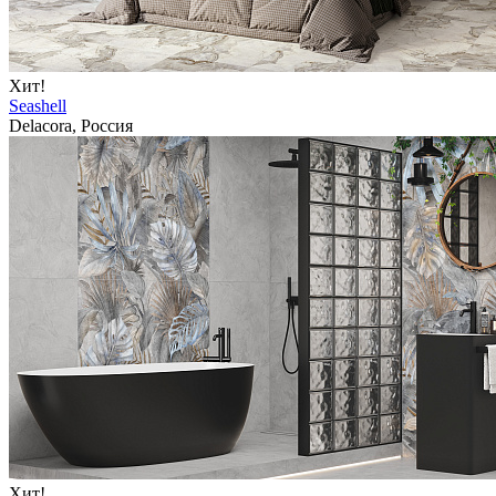
Хит!
Seashell
Delacora, Россия
Хит!