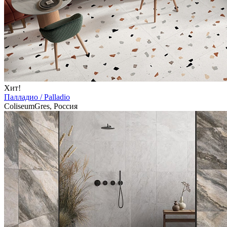
Хит!
Палладио / Palladio
ColiseumGres, Россия