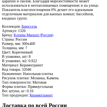
царапин и сколов. Благодаря морозостойкости может
использоваться в неотапливаемых помещениях и на улице.
Показатель влагопоглощения 0% делает его идеальным
отделочным материалом для ванных комнат, бассейнов,
входных групп.
Коллекция:
Брюссель
Артикул:
1326
Бренд:
Kerama Marazzi (Россия)
Страна:
Россия
Размер, мм:
300x400
Толщина, мм:
7
Цвет:
Коричневый
В упаковке, шт:
8
В упаковке, м2:
0.922
Материал:
Керамогранит
Код товара:
32046
Назначение:
Напольная плитка
Рисунок плитки:
Мозаика, Камень
Тип поверхности:
Матовая
Форма плитки:
Прямоугольная
Вес штуки, кг:
0.16
Тип продукции:
Керамогранит
Доставка по всей России