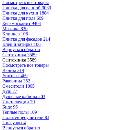
Посмотреть все товары
Плитка для ванной
9039
Плитка для кухни
1884
Плитка для пола
609
Керамогранит
9404
Мозаика
830
Клинкер
106
Плитка для фасадов
214
Клей и затирка
106
Вернуться обратно
Сантехника
3589
Сантехника
3589
Посмотреть все товары
Ванны
319
Унитазы
469
Раковины
352
Смесители
1805
Душ
77
Душевые кабины
203
Инсталляции
70
Биде
96
Теплые полы
109
Полотенцесушители
83
Писсуары
4
Вернуться обратно