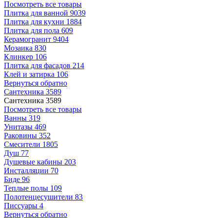
Посмотреть все товары
Плитка для ванной
9039
Плитка для кухни
1884
Плитка для пола
609
Керамогранит
9404
Мозаика
830
Клинкер
106
Плитка для фасадов
214
Клей и затирка
106
Вернуться обратно
Сантехника
3589
Сантехника
3589
Посмотреть все товары
Ванны
319
Унитазы
469
Раковины
352
Смесители
1805
Душ
77
Душевые кабины
203
Инсталляции
70
Биде
96
Теплые полы
109
Полотенцесушители
83
Писсуары
4
Вернуться обратно