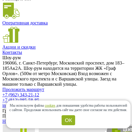
Оперативная доставка
Акции и скидки
Контакты
Шоу-рум
196066, г. Санкт-Петербург, Московский проспект, дом 183–
185Ак2А. Шоу-рум находится на территории ЖК «Граф
Орлов». (500м от метро Московская) Вход возможен с
Московского проспекта и с Варшавской улицы. Заезд на
машине только с Варшавской улицы.
Проложить маршрут
+7 (962) 343-21-12
+7 (812) 985-58-85
info@ceramic-center.ru
Мы используем файлы
cookies
для повышения удобства работы пользователей
с сайтом.
Продолжая использовать сайт вы даете свое согласие на эти действия.
График работы шоу-рума
Понедельник — Воскресенье: с 10.00 до 20.00
ОК
Найти шоу-рум быстро