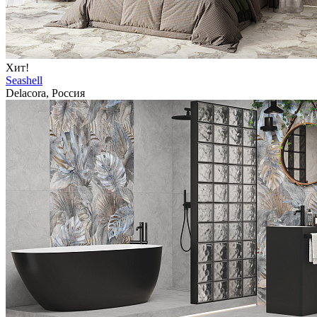
Хит!
Seashell
Delacora, Россия