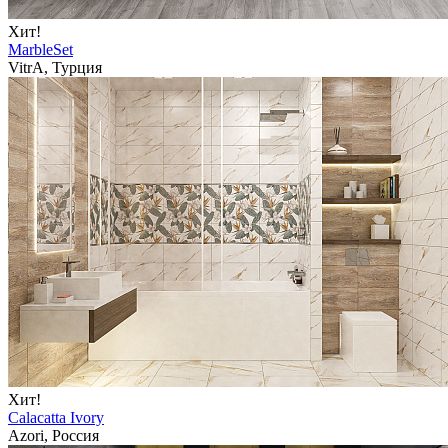
Хит!
MarbleSet
VitrA, Турция
Хит!
Calacatta Ivory
Azori, Россия