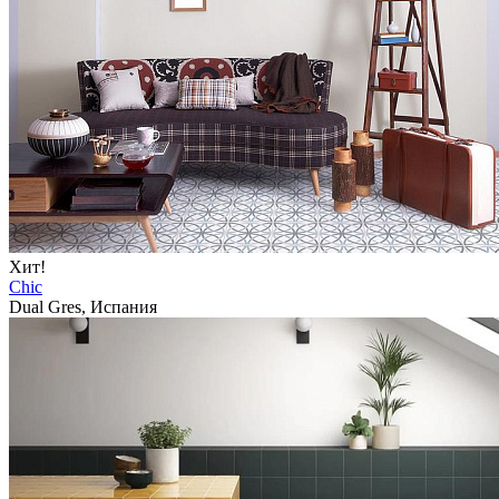
Хит!
Chic
Dual Gres, Испания