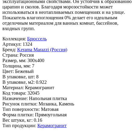
эксплуатационными свойствами. Он устойчив к образованию
царапин и сколов. Благодаря морозостойкости может
использоваться в неотапливаемых помещениях и на улице.
Показатель влагопоглощения 0% делает его идеальным
отделочным материалом для ванных комнат, бассейнов,
входных групп.
Коллекция:
Брюссель
Артикул:
1324
Бренд:
Kerama Marazzi (Россия)
Страна:
Россия
Размер, мм:
300x400
Толщина, мм:
7
Цвет:
Бежевый
В упаковке, шт:
8
В упаковке, м2:
0.922
Материал:
Керамогранит
Код товара:
32045
Назначение:
Напольная плитка
Рисунок плитки:
Мозаика, Камень
Тип поверхности:
Матовая
Форма плитки:
Прямоугольная
Вес штуки, кг:
0.16
Тип продукции:
Керамогранит