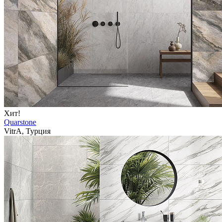
Хит!
Quarstone
VitrA, Турция