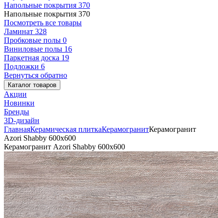
Напольные покрытия
370
Напольные покрытия
370
Посмотреть все товары
Ламинат
328
Пробковые полы
0
Виниловые полы
16
Паркетная доска
19
Подложки
6
Вернуться обратно
Каталог товаров
Акции
Новинки
Бренды
3D-дизайн
Главная
Керамическая плитка
Керамогранит
Керамогранит
Azori Shabby 600x600
Керамогранит Azori Shabby 600x600