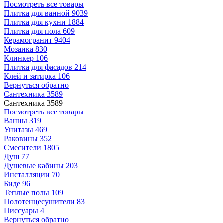
Посмотреть все товары
Плитка для ванной
9039
Плитка для кухни
1884
Плитка для пола
609
Керамогранит
9404
Мозаика
830
Клинкер
106
Плитка для фасадов
214
Клей и затирка
106
Вернуться обратно
Сантехника
3589
Сантехника
3589
Посмотреть все товары
Ванны
319
Унитазы
469
Раковины
352
Смесители
1805
Душ
77
Душевые кабины
203
Инсталляции
70
Биде
96
Теплые полы
109
Полотенцесушители
83
Писсуары
4
Вернуться обратно