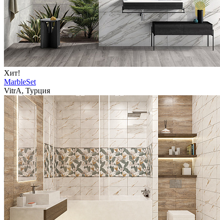
Хит!
MarbleSet
VitrA, Турция