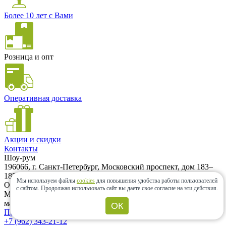
Более 10 лет с Вами
Розница и опт
Оперативная доставка
Акции и скидки
Контакты
Шоу-рум
196066, г. Санкт-Петербург, Московский проспект, дом 183–
185Ак2А. Шоу-рум находится на территории ЖК «Граф
Мы используем файлы
cookies
для повышения удобства работы пользователей
Орлов». (500м от метро Московская) Вход возможен с
с сайтом.
Продолжая использовать сайт вы даете свое согласие на эти действия.
Московского проспекта и с Варшавской улицы. Заезд на
машине только с Варшавской улицы.
ОК
Проложить маршрут
+7 (962) 343-21-12