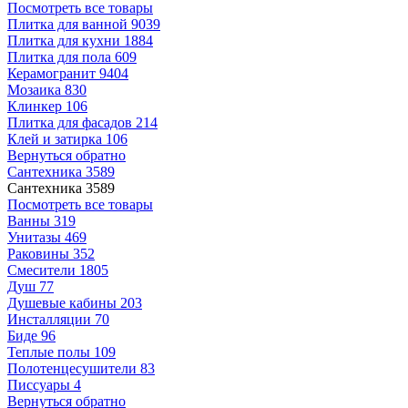
Посмотреть все товары
Плитка для ванной
9039
Плитка для кухни
1884
Плитка для пола
609
Керамогранит
9404
Мозаика
830
Клинкер
106
Плитка для фасадов
214
Клей и затирка
106
Вернуться обратно
Сантехника
3589
Сантехника
3589
Посмотреть все товары
Ванны
319
Унитазы
469
Раковины
352
Смесители
1805
Душ
77
Душевые кабины
203
Инсталляции
70
Биде
96
Теплые полы
109
Полотенцесушители
83
Писсуары
4
Вернуться обратно