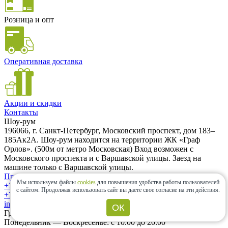
Розница и опт
Оперативная доставка
Акции и скидки
Контакты
Шоу-рум
196066, г. Санкт-Петербург, Московский проспект, дом 183–
185Ак2А. Шоу-рум находится на территории ЖК «Граф
Орлов». (500м от метро Московская) Вход возможен с
Московского проспекта и с Варшавской улицы. Заезд на
машине только с Варшавской улицы.
Проложить маршрут
Мы используем файлы
cookies
для повышения удобства работы пользователей
+7 (962) 343-21-12
с сайтом.
Продолжая использовать сайт вы даете свое согласие на эти действия.
+7 (812) 985-58-85
info@ceramic-center.ru
ОК
График работы шоу-рума
Понедельник — Воскресенье: с 10.00 до 20.00