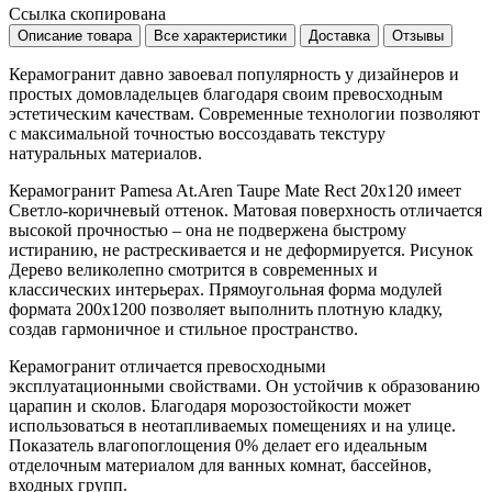
Ссылка скопирована
Описание товара
Все характеристики
Доставка
Отзывы
Керамогранит давно завоевал популярность у дизайнеров и
простых домовладельцев благодаря своим превосходным
эстетическим качествам. Современные технологии позволяют
с максимальной точностью воссоздавать текстуру
натуральных материалов.
Керамогранит Pamesa At.Aren Taupe Mate Rect 20x120 имеет
Светло-коричневый
оттенок. Матовая поверхность отличается
высокой прочностью – она не подвержена быстрому
истиранию, не растрескивается и не деформируется. Рисунок
Дерево
великолепно смотрится в современных и
классических интерьерах. Прямоугольная форма модулей
формата
200x1200
позволяет выполнить плотную кладку,
создав гармоничное и стильное пространство.
Керамогранит отличается превосходными
эксплуатационными свойствами. Он устойчив к образованию
царапин и сколов. Благодаря морозостойкости может
использоваться в неотапливаемых помещениях и на улице.
Показатель влагопоглощения 0% делает его идеальным
отделочным материалом для ванных комнат, бассейнов,
входных групп.