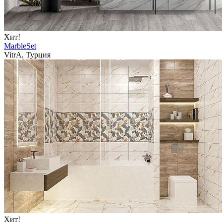
Хит!
MarbleSet
VitrA, Турция
Хит!