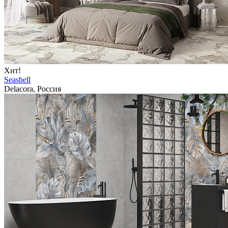
Хит!
Seashell
Delacora, Россия