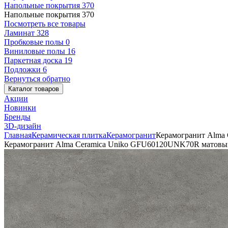
Напольные покрытия
370
Напольные покрытия
370
Посмотреть все товары
Ламинат
328
Пробковые полы
0
Виниловые полы
16
Паркетная доска
19
Подложки
6
Вернуться обратно
Каталог товаров
Акции
Новинки
Бренды
3D-дизайн
Главная
Керамическая плитка
Керамогранит
Керамогранит Alma
Керамогранит Alma Ceramica Uniko GFU60120UNK70R матовы