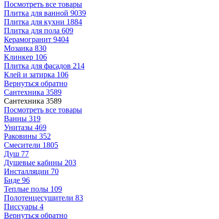
Посмотреть все товары
Плитка для ванной
9039
Плитка для кухни
1884
Плитка для пола
609
Керамогранит
9404
Мозаика
830
Клинкер
106
Плитка для фасадов
214
Клей и затирка
106
Вернуться обратно
Сантехника
3589
Сантехника
3589
Посмотреть все товары
Ванны
319
Унитазы
469
Раковины
352
Смесители
1805
Душ
77
Душевые кабины
203
Инсталляции
70
Биде
96
Теплые полы
109
Полотенцесушители
83
Писсуары
4
Вернуться обратно