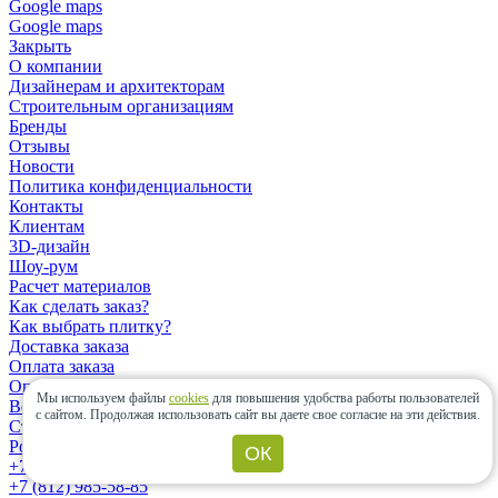
Google maps
Google maps
Закрыть
О компании
Дизайнерам и архитекторам
Строительным организациям
Бренды
Отзывы
Новости
Политика конфиденциальности
Контакты
Клиентам
3D-дизайн
Шоу-рум
Расчет материалов
Как сделать заказ?
Как выбрать плитку?
Доставка заказа
Оплата заказа
Оплата банковской картой онлайн
Мы используем файлы
cookies
для повышения удобства работы пользователей
Возврат заказа
с сайтом.
Продолжая использовать сайт вы даете свое согласие на эти действия.
Статьи
Розничным клиентам
ОК
+7 (962) 343-21-12
+7 (812) 985-58-85