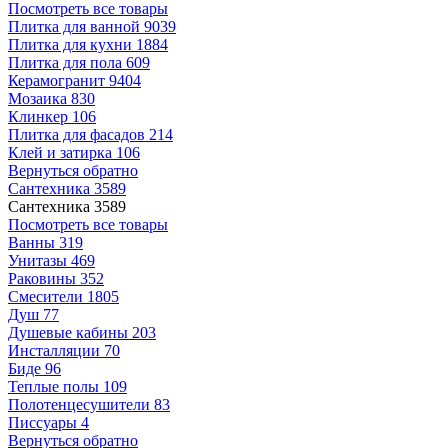
Посмотреть все товары
Плитка для ванной
9039
Плитка для кухни
1884
Плитка для пола
609
Керамогранит
9404
Мозаика
830
Клинкер
106
Плитка для фасадов
214
Клей и затирка
106
Вернуться обратно
Сантехника
3589
Сантехника
3589
Посмотреть все товары
Ванны
319
Унитазы
469
Раковины
352
Смесители
1805
Душ
77
Душевые кабины
203
Инсталляции
70
Биде
96
Теплые полы
109
Полотенцесушители
83
Писсуары
4
Вернуться обратно