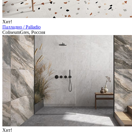
Хит!
Палладио / Palladio
ColiseumGres, Россия
Хит!