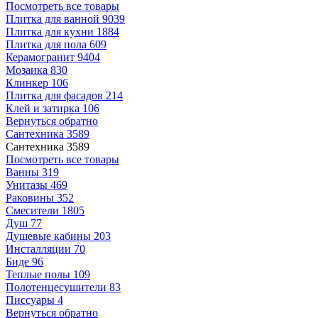
Посмотреть все товары
Плитка для ванной
9039
Плитка для кухни
1884
Плитка для пола
609
Керамогранит
9404
Мозаика
830
Клинкер
106
Плитка для фасадов
214
Клей и затирка
106
Вернуться обратно
Сантехника
3589
Сантехника
3589
Посмотреть все товары
Ванны
319
Унитазы
469
Раковины
352
Смесители
1805
Душ
77
Душевые кабины
203
Инсталляции
70
Биде
96
Теплые полы
109
Полотенцесушители
83
Писсуары
4
Вернуться обратно