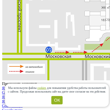
Проложить маршрут
Яндекс.карты
Мы используем файлы
cookies
для повышения удобства работы пользователей
с сайтом.
Продолжая использовать сайт вы даете свое согласие на эти действия.
Google maps
Яндекс.карты
ОК
Яндекс.навигатор
Google maps