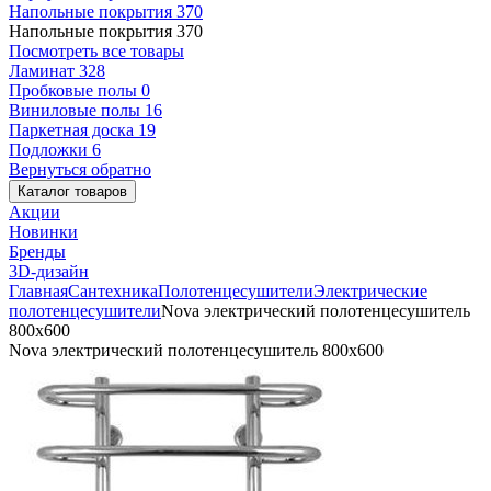
Напольные покрытия
370
Напольные покрытия
370
Посмотреть все товары
Ламинат
328
Пробковые полы
0
Виниловые полы
16
Паркетная доска
19
Подложки
6
Вернуться обратно
Каталог товаров
Акции
Новинки
Бренды
3D-дизайн
Главная
Сантехника
Полотенцесушители
Электрические
полотенцесушители
Nova электрический полотенцесушитель
800x600
Nova электрический полотенцесушитель 800x600