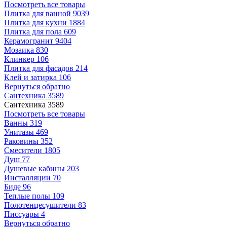
Посмотреть все товары
Плитка для ванной
9039
Плитка для кухни
1884
Плитка для пола
609
Керамогранит
9404
Мозаика
830
Клинкер
106
Плитка для фасадов
214
Клей и затирка
106
Вернуться обратно
Сантехника
3589
Сантехника
3589
Посмотреть все товары
Ванны
319
Унитазы
469
Раковины
352
Смесители
1805
Душ
77
Душевые кабины
203
Инсталляции
70
Биде
96
Теплые полы
109
Полотенцесушители
83
Писсуары
4
Вернуться обратно