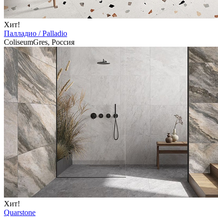
Хит!
Палладио / Palladio
ColiseumGres, Россия
Хит!
Quarstone