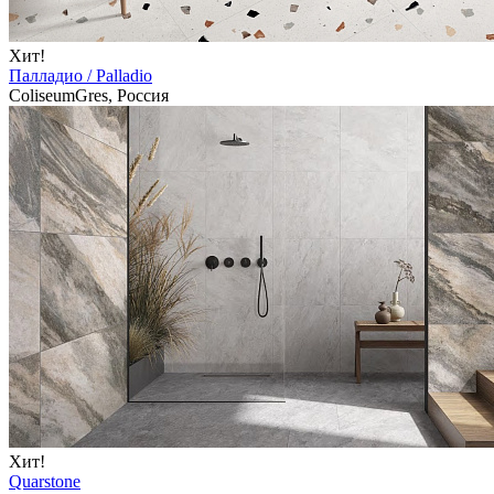
Хит!
Палладио / Palladio
ColiseumGres, Россия
Хит!
Quarstone