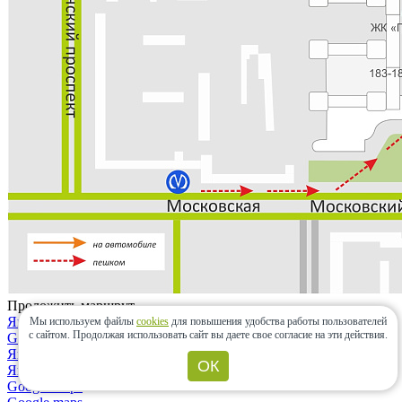
Проложить маршрут
Яндекс.карты
Мы используем файлы
cookies
для повышения удобства работы пользователей
с сайтом.
Продолжая использовать сайт вы даете свое согласие на эти действия.
Google maps
Яндекс.карты
ОК
Яндекс.навигатор
Google maps