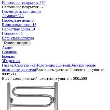
Напольные покрытия
370
Напольные покрытия
370
Посмотреть все товары
Ламинат
328
Пробковые полы
0
Виниловые полы
16
Паркетная доска
19
Подложки
6
Вернуться обратно
Каталог товаров
Акции
Новинки
Бренды
3D-дизайн
Главная
Сантехника
Полотенцесушители
Электрические
полотенцесушители
Bravo электрический полотенцесушитель
800x500
Bravo электрический полотенцесушитель 800x500