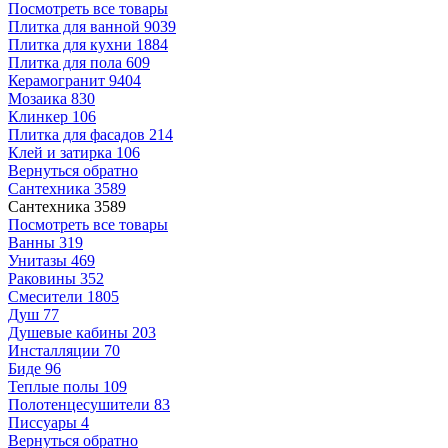
Посмотреть все товары
Плитка для ванной
9039
Плитка для кухни
1884
Плитка для пола
609
Керамогранит
9404
Мозаика
830
Клинкер
106
Плитка для фасадов
214
Клей и затирка
106
Вернуться обратно
Сантехника
3589
Сантехника
3589
Посмотреть все товары
Ванны
319
Унитазы
469
Раковины
352
Смесители
1805
Душ
77
Душевые кабины
203
Инсталляции
70
Биде
96
Теплые полы
109
Полотенцесушители
83
Писсуары
4
Вернуться обратно