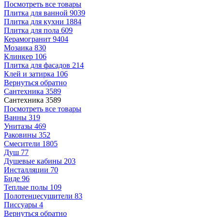
Посмотреть все товары
Плитка для ванной
9039
Плитка для кухни
1884
Плитка для пола
609
Керамогранит
9404
Мозаика
830
Клинкер
106
Плитка для фасадов
214
Клей и затирка
106
Вернуться обратно
Сантехника
3589
Сантехника
3589
Посмотреть все товары
Ванны
319
Унитазы
469
Раковины
352
Смесители
1805
Душ
77
Душевые кабины
203
Инсталляции
70
Биде
96
Теплые полы
109
Полотенцесушители
83
Писсуары
4
Вернуться обратно