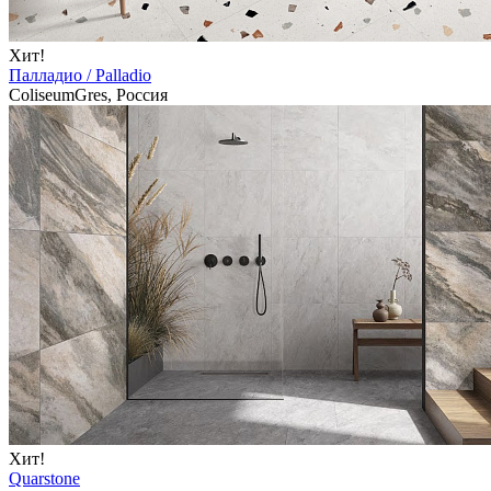
Хит!
Палладио / Palladio
ColiseumGres, Россия
Хит!
Quarstone