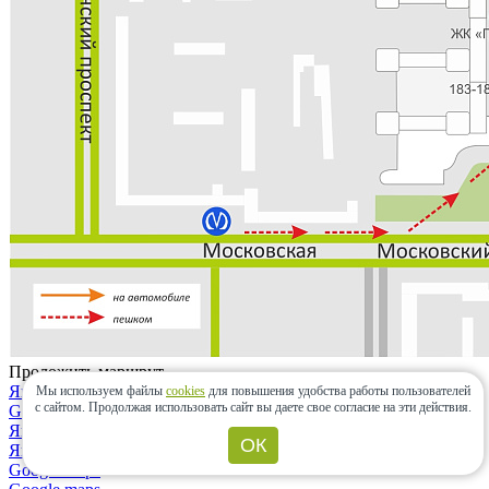
Проложить маршрут
Яндекс.карты
Мы используем файлы
cookies
для повышения удобства работы пользователей
с сайтом.
Продолжая использовать сайт вы даете свое согласие на эти действия.
Google maps
Яндекс.карты
ОК
Яндекс.навигатор
Google maps