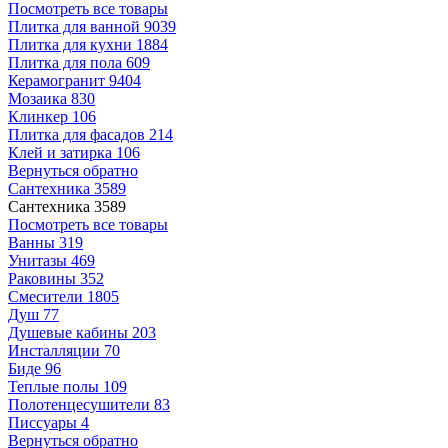
Посмотреть все товары
Плитка для ванной
9039
Плитка для кухни
1884
Плитка для пола
609
Керамогранит
9404
Мозаика
830
Клинкер
106
Плитка для фасадов
214
Клей и затирка
106
Вернуться обратно
Сантехника
3589
Сантехника
3589
Посмотреть все товары
Ванны
319
Унитазы
469
Раковины
352
Смесители
1805
Душ
77
Душевые кабины
203
Инсталляции
70
Биде
96
Теплые полы
109
Полотенцесушители
83
Писсуары
4
Вернуться обратно