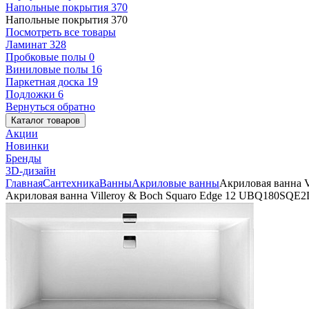
Напольные покрытия
370
Напольные покрытия
370
Посмотреть все товары
Ламинат
328
Пробковые полы
0
Виниловые полы
16
Паркетная доска
19
Подложки
6
Вернуться обратно
Каталог товаров
Акции
Новинки
Бренды
3D-дизайн
Главная
Сантехника
Ванны
Акриловые ванны
Акриловая ванна V
Акриловая ванна Villeroy & Boch Squaro Edge 12 UBQ180SQE2D